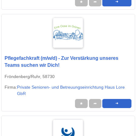
★
➦
➜
Pflegefachkraft (m/w/d) - Zur Verstärkung unseres
Teams suchen wir Dich!
Fröndenberg/Ruhr, 58730
Firma:
Private Senioren- und Betreuungseinrichtung Haus Lore
GbR
★
➦
➜