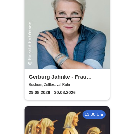
Gerburg Jahnke - Frau
Jahnke hat eingeladen
Bochum, Zeltfestival Ruhr
29.08.2026 - 30.08.2026
13:00 Uhr