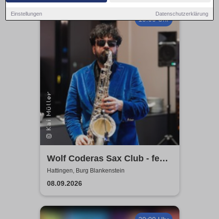
Einstellungen
Datenschutzerklärung
19:00 Uhr
Wolf Coderas Sax Club - feat.
DJ macami
Hattingen, Burg Blankenstein
08.09.2026