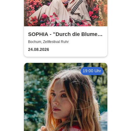
SOPHIA - "Durch die Blume"
Open Air Tour 2026
Bochum, Zeltfestival Ruhr
24.08.2026
19:00 Uhr