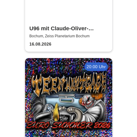
U96 mit Claude-Oliver-
Rudolph - 20.000 Meilen unter
Bochum, Zeiss Planetarium Bochum
dem Meer | Zeiss Planetarium
16.08.2026
Bochum
20:00 Uhr