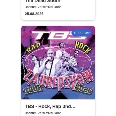
The Dead South
Bochum, Zeltfestival Ruhr
25.08.2026
19:00 Uhr
TBS - Rock, Rap und
Zaubershow Tour 2026
Bochum, Zeltfestival Ruhr