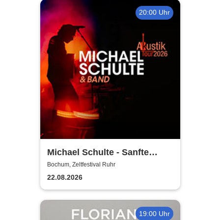
20:00 Uhr
Michael Schulte - Sanfte
Töne, besondere Orte Tour
Bochum, Zeltfestival Ruhr
2026
22.08.2026
19:00 Uhr