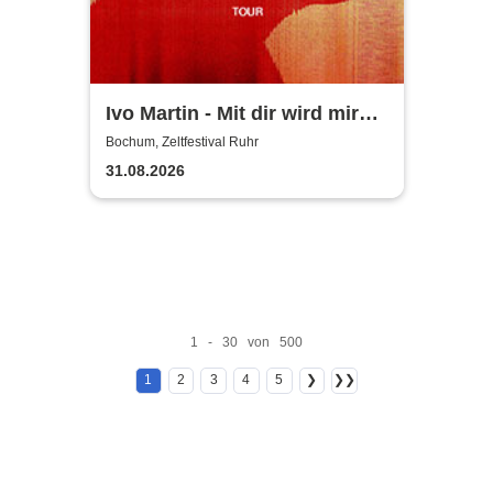
Ivo Martin - Mit dir wird mir
warm Tour 2026
Bochum, Zeltfestival Ruhr
31.08.2026
1 - 30 von 500
1
2
3
4
5
❯
❯❯