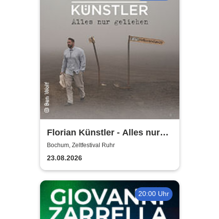
Florian Künstler - Alles nur
geliehen - Tour 2026/2027
Bochum, Zeltfestival Ruhr
23.08.2026
20:00 Uhr