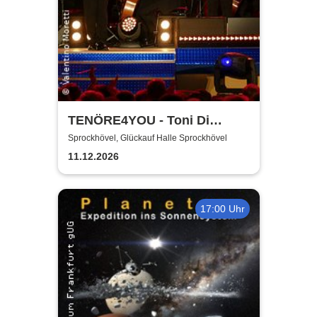
TENÖRE4YOU - Toni Di
Napoli & Pietro Pato
Sprockhövel, Glückauf Halle Sprockhövel
11.12.2026
17:00 Uhr