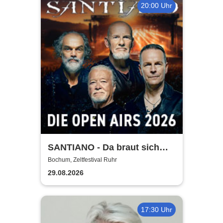
20:00 Uhr
SANTIANO - Da braut sich
was zusammen - Open Air
Bochum, Zeltfestival Ruhr
2026
29.08.2026
17:30 Uhr