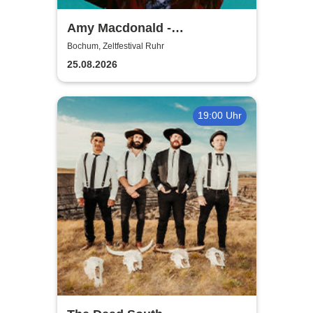
Amy Macdonald -
Sommershows 2026
Bochum, Zeltfestival Ruhr
25.08.2026
19:00 Uhr