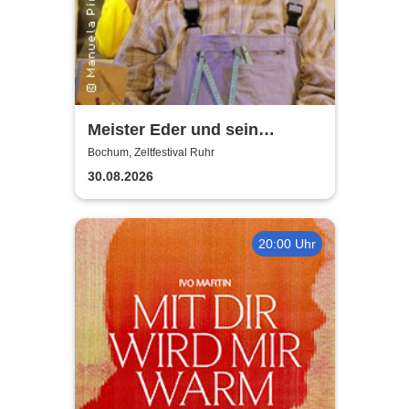
Meister Eder und sein
Pumuckl
Bochum, Zeltfestival Ruhr
30.08.2026
20:00 Uhr