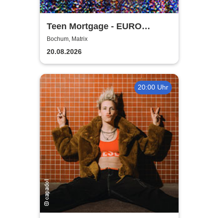
Teen Mortgage - EURO
SUMMER 2026
Bochum, Matrix
20.08.2026
20:00 Uhr