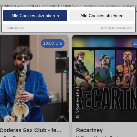
en wissen was los ist in Hattingen? Erleben Sie in Hattingen vielseitiges Event-A
oder aufregende Veranstaltungen in Hattingen – hier finde
Alle Cookies akzeptieren
Alle Cookies ablehnen
Einstellungen
Datenschutzerklärung
19:00 Uhr
2
Coderas Sax Club - feat.
Recartney