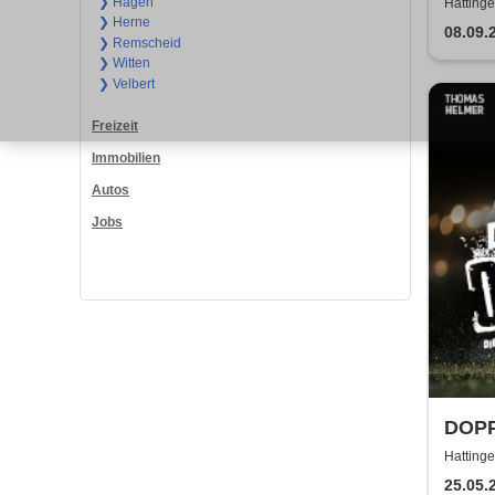
DJ m
❯ Hagen
Hattinge
❯ Herne
08.09.
❯ Remscheid
❯ Witten
❯ Velbert
Freizeit
Immobilien
Autos
Jobs
DOPP
Hatting
Henrich
25.05.