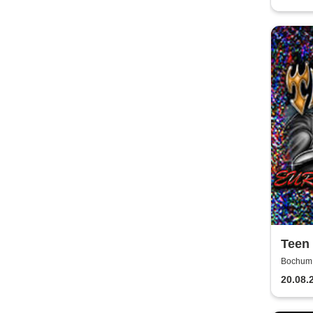
Teen
SUMM
Bochum,
20.08.