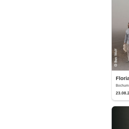
Flori
gelie
Bochum, 
23.08.