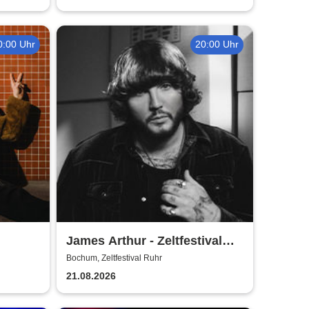
Bochum
0:00 Uhr
20:00 Uhr
James Arthur - Zeltfestival
Ruhr
Bochum, Zeltfestival Ruhr
21.08.2026