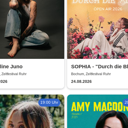
line Juno
SOPHIA - "Durch die B
Open Air Tour 2026
Zeltfestival Ruhr
Bochum, Zeltfestival Ruhr
2026
24.08.2026
19:00 Uhr
2