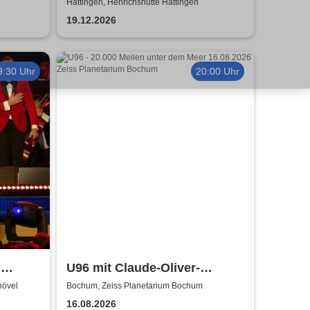
Hattingen, Henrichshütte Hattingen
19.12.2026
9:30 Uhr
20:00 Uhr
i
U96 mit Claude-Oliver-
Rudolph - 20.000 Meilen unter
hövel
Bochum, Zeiss Planetarium Bochum
dem Meer | Zeiss Planetarium
16.08.2026