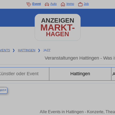
Event
Auto
Immo
Job
ANZEIGEN
MARKT-
HAGEN
VENTS
❯
HATTINGEN
❯
JAZZ
Veranstaltungen Hattingen - Was is
×
gen
Alle Events in Hattingen - Konzerte, The