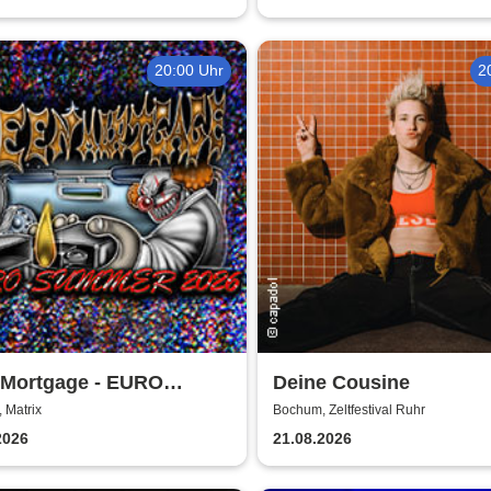
20:00 Uhr
2
 Mortgage - EURO
Deine Cousine
ER 2026
 Matrix
Bochum, Zeltfestival Ruhr
2026
21.08.2026