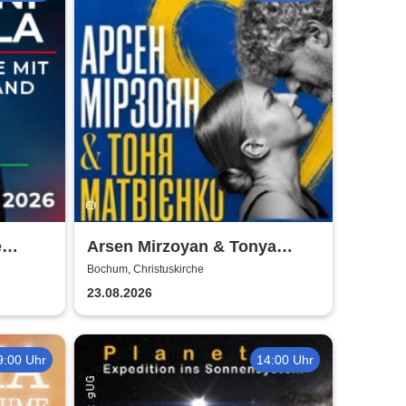
e
Arsen Mirzoyan & Tonya
ht -
Matvienko - Benefizkonzert
Bochum, Christuskirche
23.08.2026
9:00 Uhr
14:00 Uhr