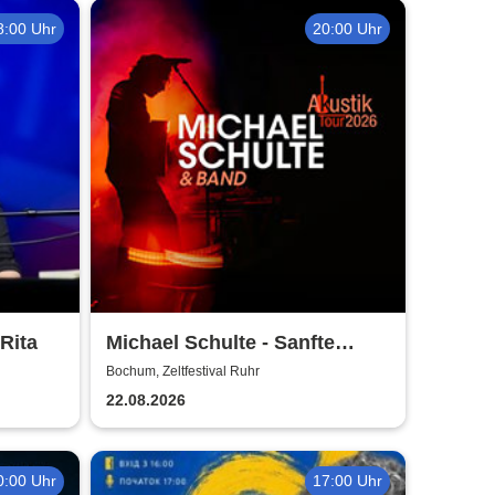
8:00 Uhr
20:00 Uhr
Rita
Michael Schulte - Sanfte
Töne, besondere Orte Tour
Bochum, Zeltfestival Ruhr
2026
22.08.2026
0:00 Uhr
17:00 Uhr