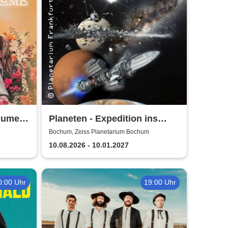
lume"
Planeten - Expedition ins
Sonnensystem | Zeiss
Bochum, Zeiss Planetarium Bochum
Planetarium Bochum
10.08.2026 - 10.01.2027
0:00 Uhr
19:00 Uhr