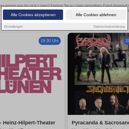
len wissen was los ist in Lünen? Erleben Sie in Lünen vielseitiges Event-Angebot!
aufregende Veranstaltungen in Lünen – hier finden al
Alle Cookies akzeptieren
Alle Cookies ablehnen
Einstellungen
Datenschutzerklärung
19:30 Uhr
2
- Heinz-Hilpert-Theater
Pyracanda & Sacrosan