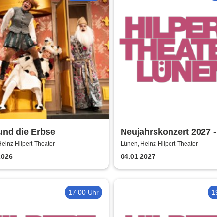
 und die Erbse
Neujahrskonzert 2027 -
Hilpert-Theater
einz-Hilpert-Theater
Lünen, Heinz-Hilpert-Theater
2026
04.01.2027
17:00 Uhr
1