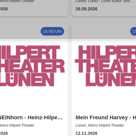
einz-Hilpert-Theater
Lünen, Lükaz - Lüner Kultur- und
Aktionszentrum
2026
26.09.2026
16:00 Uhr
1
EINhorn - Heinz-Hilpert-
Mein Freund Harvey - H
ter
Hilpert-Theater
einz-Hilpert-Theater
Lünen, Heinz-Hilpert-Theater
2026
12.11.2026