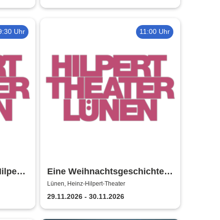
9:30 Uhr
11:00 Uhr
lpert-
Eine Weihnachtsgeschichte -
Heinz-Hilpert-Theater Lünen
Lünen, Heinz-Hilpert-Theater
29.11.2026 - 30.11.2026