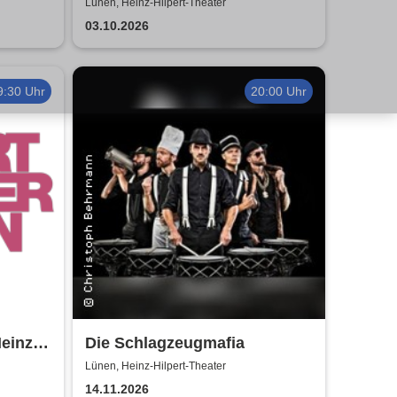
lebt nur zweimal
Lünen, Heinz-Hilpert-Theater
03.10.2026
9:30 Uhr
20:00 Uhr
einz-
Die Schlagzeugmafia
Lünen, Heinz-Hilpert-Theater
14.11.2026