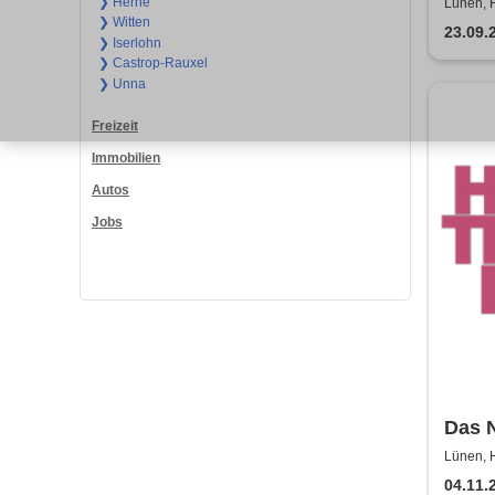
❯ Herne
Lünen, H
❯ Witten
23.09.
❯ Iserlohn
❯ Castrop-Rauxel
❯ Unna
Freizeit
Immobilien
Autos
Jobs
Das N
Thea
Lünen, H
04.11.