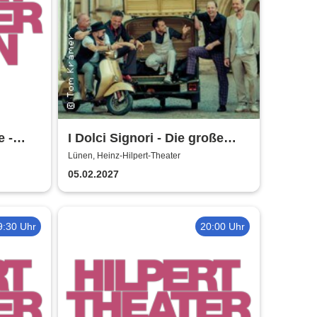
e -
I Dolci Signori - Die große
Nacht der italienischen
Lünen, Heinz-Hilpert-Theater
Welthits
05.02.2027
9:30 Uhr
20:00 Uhr