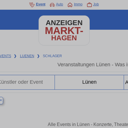
Event
Auto
Immo
Job
ANZEIGEN
MARKT-
HAGEN
VENTS
❯
LUENEN
❯
SCHLAGER
Veranstaltungen Lünen - Was is
×
Alle Events in Lünen - Konzerte, Theat