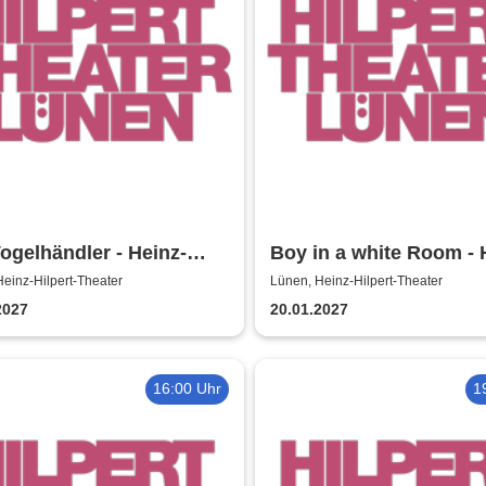
ogelhändler - Heinz-
Boy in a white Room - 
rt-Theater
Hilpert-Theater
einz-Hilpert-Theater
Lünen, Heinz-Hilpert-Theater
2027
20.01.2027
16:00 Uhr
1