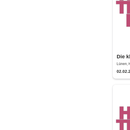
Die k
Hilpe
Lünen, H
02.02.