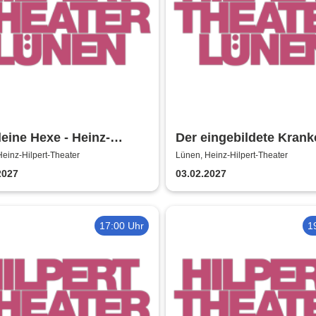
leine Hexe - Heinz-
Der eingebildete Krank
rt-Theater
Heinz-Hilpert-Theater
einz-Hilpert-Theater
Lünen, Heinz-Hilpert-Theater
2027
03.02.2027
17:00 Uhr
1