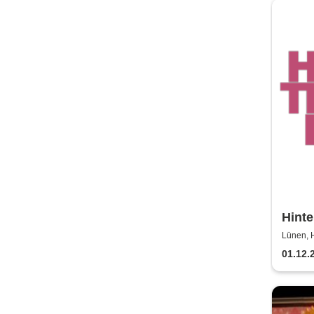
Hinte
Hilpe
Lünen, H
01.12.