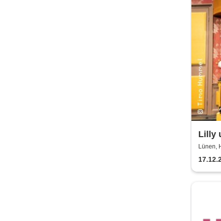
Lilly
Lünen, H
17.12.