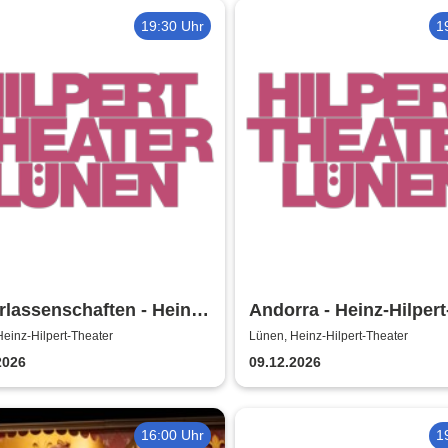
19:30 Uhr
1
rlassenschaften - Heinz-
Andorra - Heinz-Hilpert
rt-Theater
Theater
einz-Hilpert-Theater
Lünen, Heinz-Hilpert-Theater
2026
09.12.2026
16:00 Uhr
1