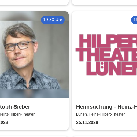
19:30 Uhr
1
toph Sieber
Heimsuchung - Heinz-Hi
Theater
einz-Hilpert-Theater
Lünen, Heinz-Hilpert-Theater
2026
25.11.2026