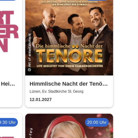
 Heinz-
Himmlische Nacht der Tenöre
- Das Original - Live und ohne
Lünen, Ev. Stadtkirche St. Georg
technische Verstärkung
12.01.2027
9:30 Uhr
20:00 Uhr