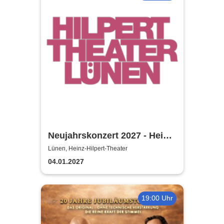
Neujahrskonzert 2027 - Heinz-
Hilpert-Theater
Lünen, Heinz-Hilpert-Theater
04.01.2027
19:00 Uhr