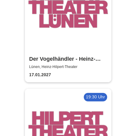
Der Vogelhändler - Heinz-
Hilpert-Theater
Lünen, Heinz-Hilpert-Theater
17.01.2027
19:30 Uhr