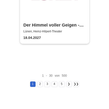
Der Himmel voller Geigen -
Heinz-Hilpert-Theater
Lünen, Heinz-Hilpert-Theater
18.04.2027
1 - 30 von 500
1
2
3
4
5
❯
❯❯