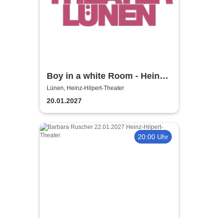
Boy in a white Room - Heinz-
Hilpert-Theater
Lünen, Heinz-Hilpert-Theater
20.01.2027
20:00 Uhr