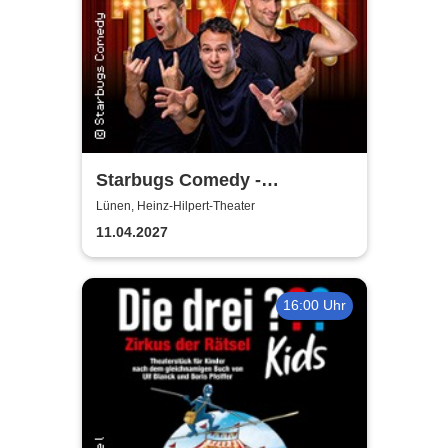
Starbugs Comedy -
Showtime!
Lünen, Heinz-Hilpert-Theater
11.04.2027
16:00 Uhr