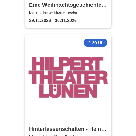
Eine Weihnachtsgeschichte -
Heinz-Hilpert-Theater Lünen
Lünen, Heinz-Hilpert-Theater
29.11.2026 - 30.11.2026
19:30 Uhr
Hinterlassenschaften - Heinz-