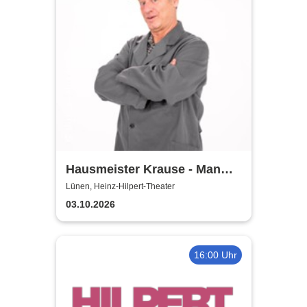
Hausmeister Krause - Man
lebt nur zweimal
Lünen, Heinz-Hilpert-Theater
03.10.2026
16:00 Uhr