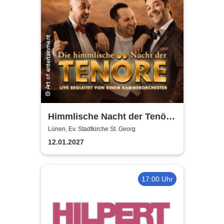
Himmlische Nacht der Tenöre
- Das Original - Live und ohne
Lünen, Ev. Stadtkirche St. Georg
technische Verstärkung
12.01.2027
17:00 Uhr