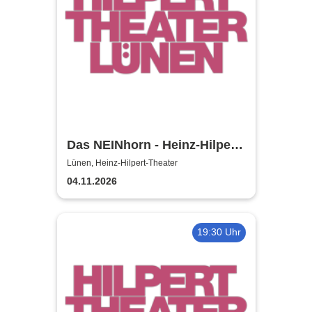
Das NEINhorn - Heinz-Hilpert-
Theater
Lünen, Heinz-Hilpert-Theater
04.11.2026
19:30 Uhr