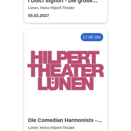
I Dolci Signori - Die große
Nacht der italienischen
Lünen, Heinz-Hilpert-Theater
Welthits
05.02.2027
17:00 Uhr
Die Comedian Harmonists -
Heinz-Hilpert-Theater
Lünen, Heinz-Hilpert-Theater