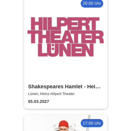
20:00 Uhr
Shakespeares Hamlet - Heinz-
Hilpert-Theater
Lünen, Heinz-Hilpert-Theater
05.03.2027
17:00 Uhr