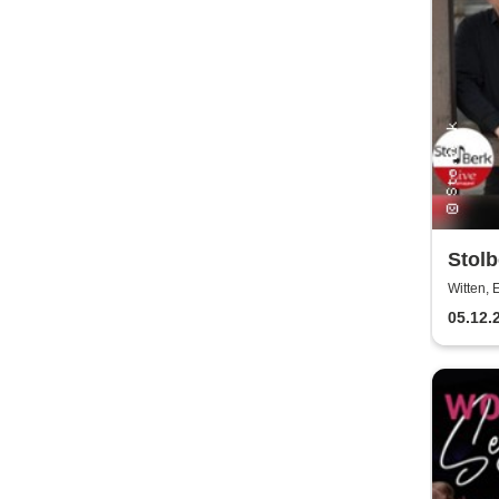
Stolb
Weih
Witten, 
05.12.