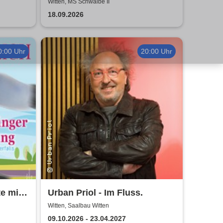
Schlagerstar TIMO & DJ
Witten, MS Schwalbe II
18.09.2026
0:00 Uhr
20:00 Uhr
te mich
Urban Priol - Im Fluss.
Witten, Saalbau Witten
09.10.2026 - 23.04.2027