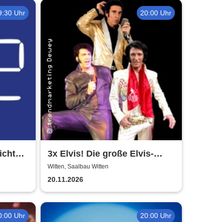
9:30 Uhr
20:00 Uhr
ichte -
3x Elvis! Die große Elvis-
sbühne
Zeitreise! - Shaky Everett,
Witten, Saalbau Witten
Oliver Steinhoff, Brian Troy
20.11.2026
0:00 Uhr
20:00 Uhr