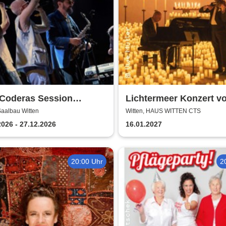
 Coderas Session
Lichtermeer Konzert v
ble
Müller
Saalbau Witten
Witten, HAUS WITTEN CTS
2026 - 27.12.2026
16.01.2027
20:00 Uhr
2