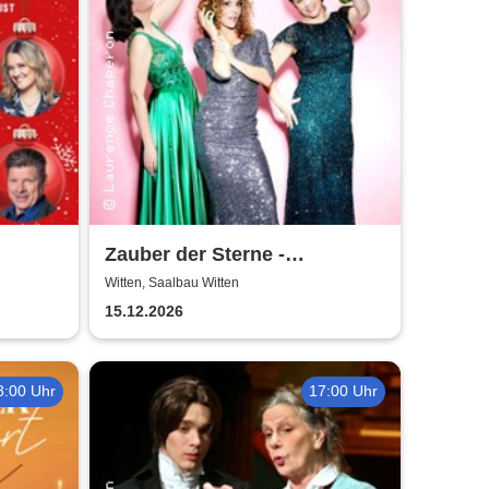
Zauber der Sterne -
Das
Weihnachtskonzert |
Witten, Saalbau Witten
uss
Theatergemeinde Volksbühne
15.12.2026
ühne-
Witten
8:00 Uhr
17:00 Uhr