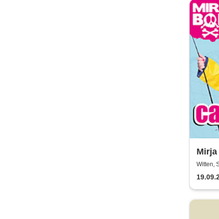
Mirja
Honk
Witten, 
diem
19.09.