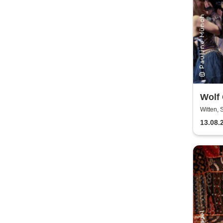
Wolf
Possi
Witten, 
13.08.