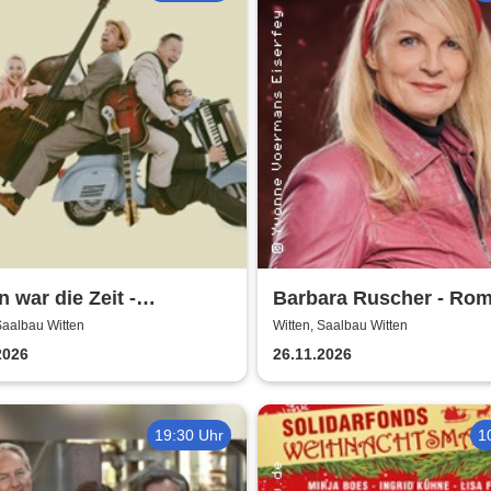
 war die Zeit -
Barbara Ruscher - Rom
tergemeinde Volksbühne
aber zack, zack!
Saalbau Witten
Witten, Saalbau Witten
n
2026
26.11.2026
19:30 Uhr
1