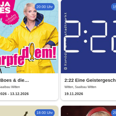
20:00 Uhr
1
 Boes & die
2:22 Eine Geistergesch
eyDonkeys - carpfe
Theatergemeinde Volk
Saalbau Witten
Witten, Saalbau Witten
!
Witten
2026 - 13.12.2026
19.11.2026
18:00 Uhr
2