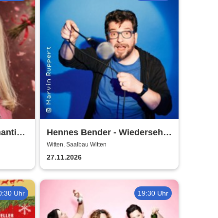
antik,
Hennes Bender - Wiedersehn
macht Freude
Witten, Saalbau Witten
27.11.2026
0:30 Uhr
19:30 Uhr