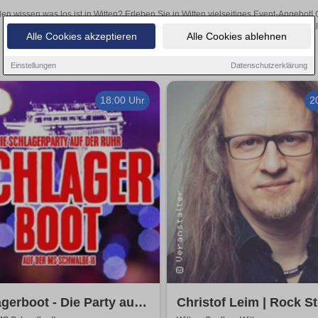
len wissen was los ist in Witten? Erleben Sie in Witten vielseitiges Event-Angebot
aufregende Veranstaltungen in Witten – hier finden al
Alle Cookies akzeptieren
Alle Cookies ablehnen
Einstellungen
Datenschutzerklärung
18:00 Uhr
2
gerboot - Die Party auf
Christof Leim | Rock Sto