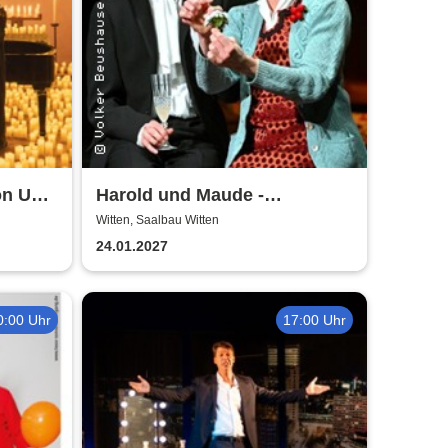
on Uwe
Harold und Maude -
Theatergemeinde Volksbühne
Witten, Saalbau Witten
Witten
24.01.2027
0:00 Uhr
17:00 Uhr