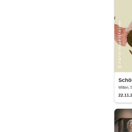
Schön
Thea
Witten, 
Witte
22.11.