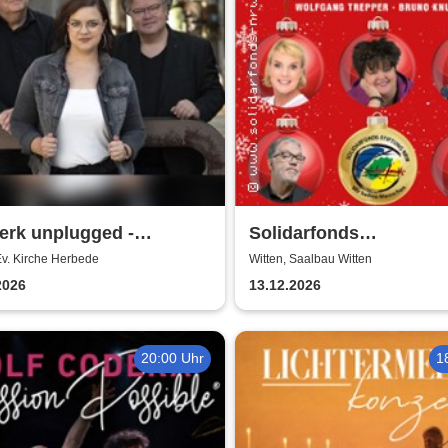
erk unplugged -
Solidarfonds
nachtskonzert
Weihnachtsmatinee - 
Ev. Kirche Herbede
Witten, Saalbau Witten
Beste kommt zum Schl
2026
13.12.2026
Feller-Trepper-Boes-K
Knust
20:00 Uhr
1