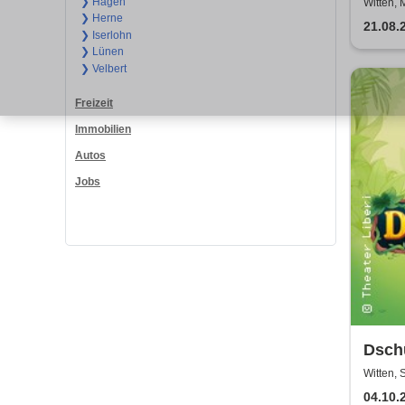
der 
❯ Hagen
Witten, 
❯ Herne
21.08.
❯ Iserlohn
❯ Lünen
❯ Velbert
Freizeit
Immobilien
Autos
Jobs
Dsch
| The
Witten, 
04.10.