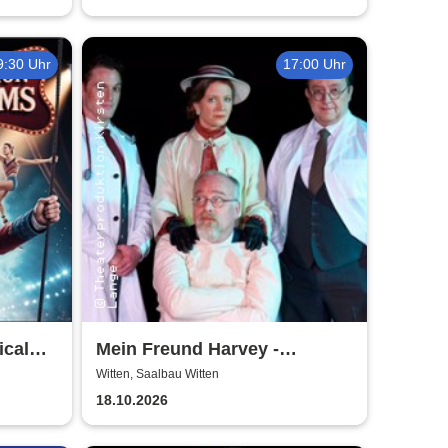
9:30 Uhr
17:00 Uhr
ical
Mein Freund Harvey -
Theatergemeinde Volksbühne
Witten, Saalbau Witten
Witten
18.10.2026