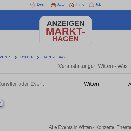
Event
Auto
Immo
Job
ANZEIGEN
MARKT-
HAGEN
VENTS
❯
WITTEN
❯
HARD-HEAVY
Veranstaltungen Witten - Was is
×
Alle Events in Witten - Konzerte, Thea