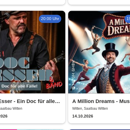
20:00 Uhr
1
sser - Ein Doc für alle
A Million Dreams - Mus
Circus Show
Saalbau Witten
Witten, Saalbau Witten
2026
14.10.2026