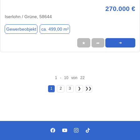
270.000 €
Iserlohn / Grüne, 58644
Gewerbeobjekt
ca. 499,00 m²
★
➦
➜
1 - 10 von 22
1
2
3
❯
❯❯