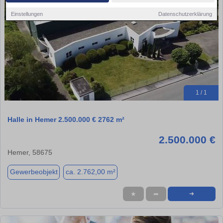
Einstellungen
Datenschutzerklärung
1 / 1
Halle in Hemer 2.500.000 € 2762 m²
2.500.000 €
Hemer, 58675
Gewerbeobjekt
ca. 2.762,00 m²
★
➦
➜