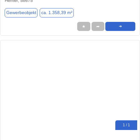
Hemer, 58675
Gewerbeobjekt
ca. 1.358,39 m²
★
➦
➜
1 / 1