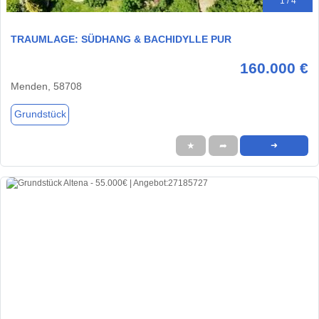
1 / 4
TRAUMLAGE: SÜDHANG & BACHIDYLLE PUR
160.000 €
Menden, 58708
Grundstück
★
➦
➜