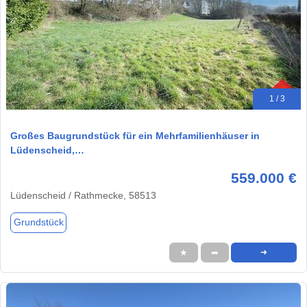
1 / 3
Großes Baugrundstück für ein Mehrfamilienhäuser in
Lüdenscheid,…
559.000 €
Lüdenscheid / Rathmecke, 58513
Grundstück
★
➦
➜