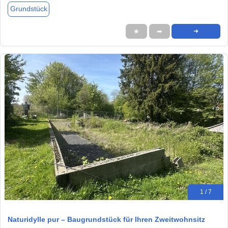
Grundstück
★
➦
➜
1 / 7
Naturidylle pur – Baugrundstück für Ihren Zweitwohnsitz