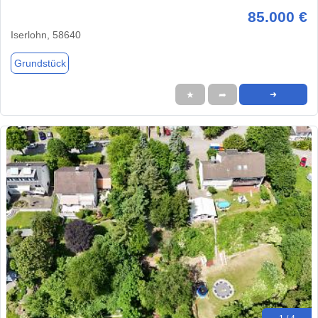
85.000 €
Iserlohn, 58640
Grundstück
★
➦
➜