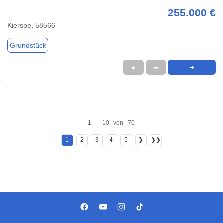
255.000 €
Kierspe, 58566
Grundstück
★
➦
➜
1 - 10 von 70
1
2
3
4
5
❯
❯❯