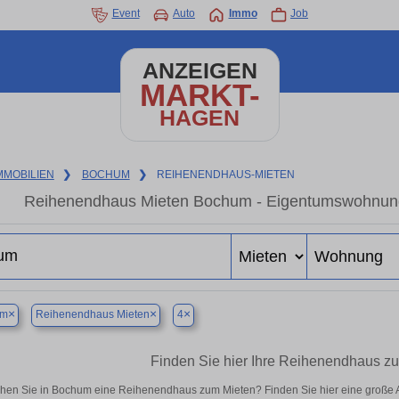
Event
Auto
Immo
Job
ANZEIGEN
MARKT-
HAGEN
MMOBILIEN
❯
BOCHUM
❯
REIHENENDHAUS-MIETEN
Reihenendhaus Mieten Bochum - Eigentumswohnung i
×
×
×
um
Reihenendhaus Mieten
4
Finden Sie hier Ihre Reihenendhaus z
hen Sie in Bochum eine Reihenendhaus zum Mieten? Finden Sie hier eine große 