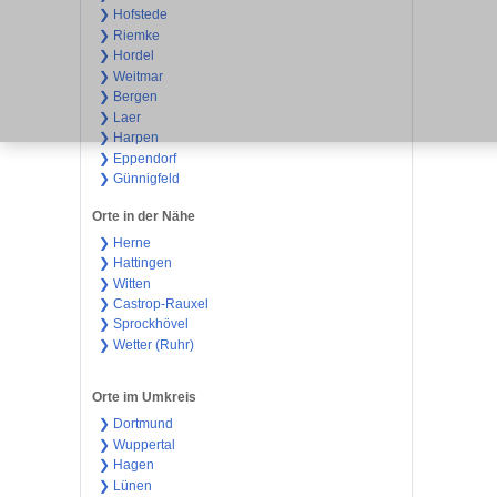
❯ Hofstede
❯ Riemke
❯ Hordel
❯ Weitmar
❯ Bergen
❯ Laer
❯ Harpen
❯ Eppendorf
❯ Günnigfeld
Orte in der Nähe
❯ Herne
❯ Hattingen
❯ Witten
❯ Castrop-Rauxel
❯ Sprockhövel
❯ Wetter (Ruhr)
Orte im Umkreis
❯ Dortmund
❯ Wuppertal
❯ Hagen
❯ Lünen