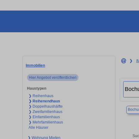
❯
I
Immobilien
Hier Angebot veröffentlichen
Haustypen
❯ Reihenhaus
❯ Reihenendhaus
❯ Doppelhaushälfte
Boch
❯ Zweifamilienhaus
❯ Einfamilienhaus
❯ Mehrfamilienhaus
Alle Häuser
Suc
❯ Wohnung Mieten