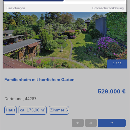
Einstellungen
Datenschutzerklärung
1 / 23
Familienheim mit herrlichem Garten
529.000 €
Dortmund, 44287
Haus
ca. 175,00 m²
Zimmer 6
★
➦
➜