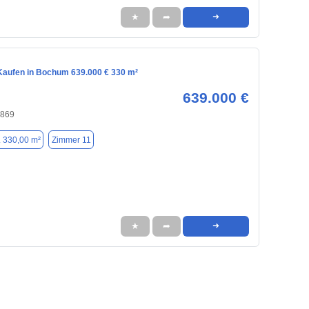
★
➦
➜
aufen in Bochum 639.000 € 330 m²
639.000 €
4869
. 330,00 m²
Zimmer 11
★
➦
➜