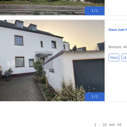
1 / 1
Haus zum K
Bochum, 4
Haus
ca
1 / 1
1 - 10 von 44