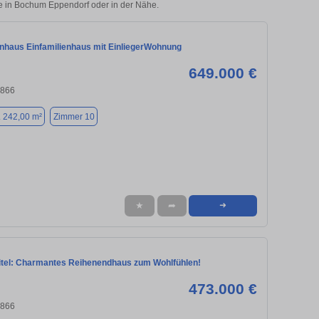
ie in Bochum Eppendorf oder in der Nähe.
enhaus Einfamilienhaus mit EinliegerWohnung
649.000 €
4866
. 242,00 m²
Zimmer 10
★
➦
➜
tel: Charmantes Reihenendhaus zum Wohlfühlen!
473.000 €
4866