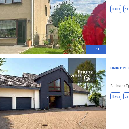
Haus
ca
1 / 1
Haus zum K
Bochum / E
Haus
ca