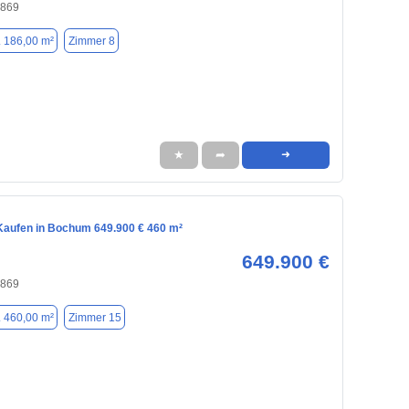
4869
. 186,00 m²
Zimmer 8
★
➦
➜
aufen in Bochum 649.900 € 460 m²
649.900 €
4869
. 460,00 m²
Zimmer 15