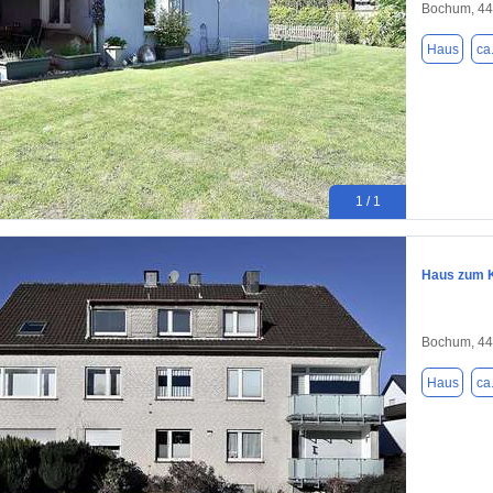
Bochum, 4
Haus
ca
1 / 1
Haus zum K
Bochum, 4
Haus
ca