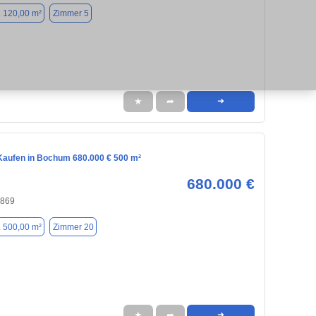
. 120,00 m²
Zimmer 5
★
➦
➜
aufen in Bochum 680.000 € 500 m²
680.000 €
4869
. 500,00 m²
Zimmer 20
★
➦
➜