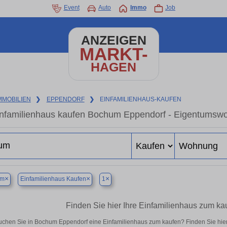
Event
Auto
Immo
Job
ANZEIGEN
MARKT-
HAGEN
MMOBILIEN
❯
EPPENDORF
❯
EINFAMILIENHAUS-KAUFEN
nfamilienhaus kaufen Bochum Eppendorf - Eigentumswoh
×
×
×
um
Einfamilienhaus Kaufen
1
Finden Sie hier Ihre Einfamilienhaus zum k
uchen Sie in Bochum Eppendorf eine Einfamilienhaus zum kaufen? Finden Sie hie