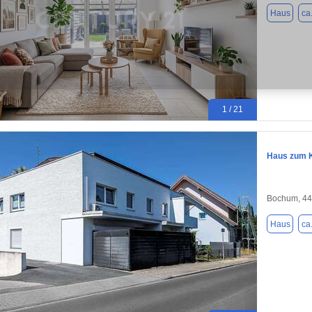
Haus
ca
1 / 21
Haus zum K
Bochum, 4
Haus
ca