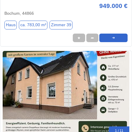
949.000 €
Bochum, 44866
Haus
ca. 783,00 m²
Zimmer 39
★
➦
➜
1 / 11