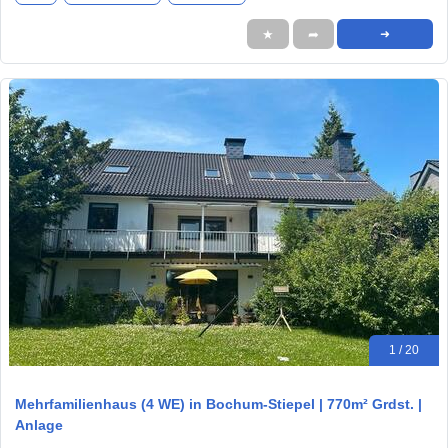
★
➦
➜
1 / 20
Mehrfamilienhaus (4 WE) in Bochum-Stiepel | 770m² Grdst. |
Anlage