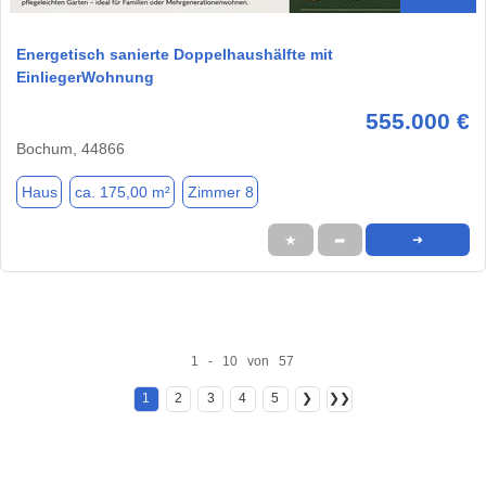
Energetisch sanierte Doppelhaushälfte mit
EinliegerWohnung
555.000 €
Bochum, 44866
Haus
ca. 175,00 m²
Zimmer 8
★
➦
➜
1 - 10 von 57
1
2
3
4
5
❯
❯❯