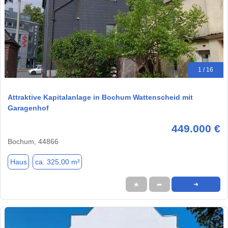
1 / 16
Attraktive Kapitalanlage in Bochum Wattenscheid mit
Garagenhof
449.000 €
Bochum, 44866
Haus
ca. 325,00 m²
★
➦
➜