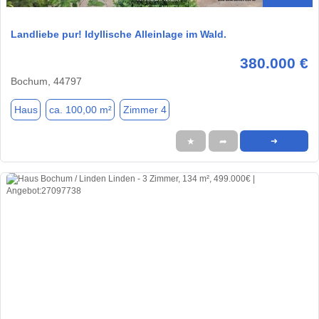
Landliebe pur! Idyllische Alleinlage im Wald.
380.000 €
Bochum, 44797
Haus
ca. 100,00 m²
Zimmer 4
★
➦
➜