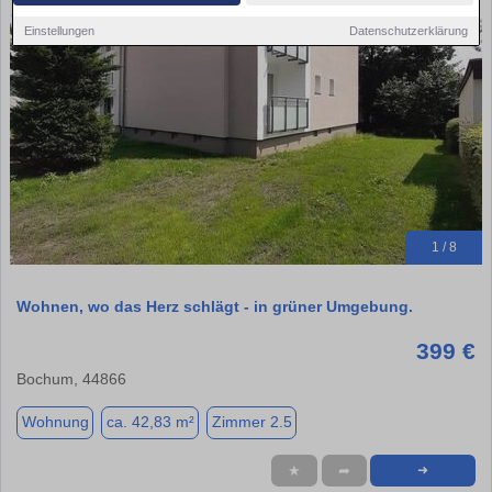
Einstellungen
Datenschutzerklärung
1 / 8
Wohnen, wo das Herz schlägt - in grüner Umgebung.
399 €
Bochum, 44866
Wohnung
ca. 42,83 m²
Zimmer 2.5
★
➦
➜