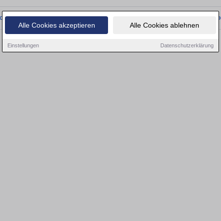
onnten wir derzeit keine passenden Objekte finden. Schauen Sie bald wieder vo
Alle Cookies akzeptieren
Alle Cookies ablehnen
Einstellungen
Datenschutzerklärung