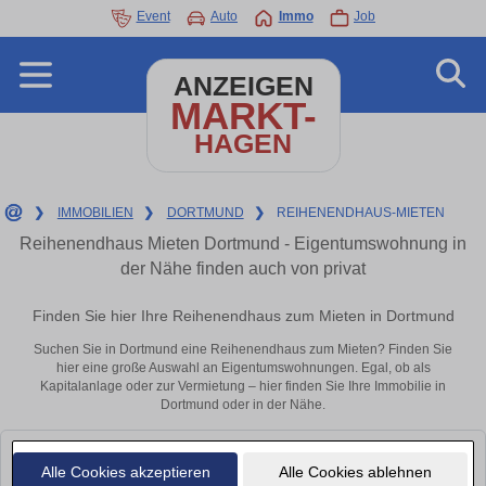
Event
Auto
Immo
Job
ANZEIGEN
MARKT-
HAGEN
❯
IMMOBILIEN
❯
DORTMUND
❯
REIHENENDHAUS-MIETEN
Reihenendhaus Mieten Dortmund - Eigentumswohnung in
der Nähe finden auch von privat
Finden Sie hier Ihre Reihenendhaus zum Mieten in Dortmund
Suchen Sie in Dortmund eine Reihenendhaus zum Mieten? Finden Sie
hier eine große Auswahl an Eigentumswohnungen. Egal, ob als
Kapitalanlage oder zur Vermietung – hier finden Sie Ihre Immobilie in
Dortmund oder in der Nähe.
Leider konnten wir derzeit keine passenden Objekte finden. Schauen Sie
Alle Cookies akzeptieren
Alle Cookies ablehnen
bald wieder vorbei!