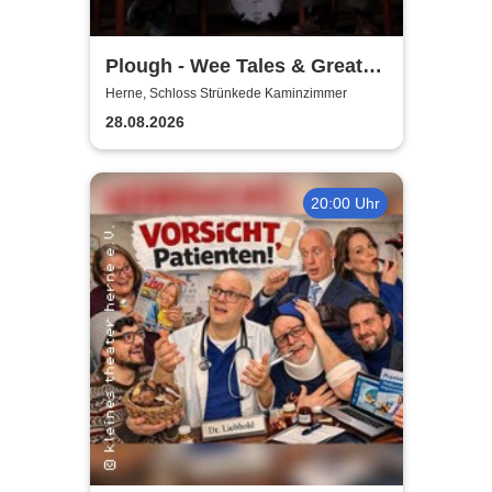
Plough - Wee Tales & Great
Tunes from Scotland
Herne, Schloss Strünkede Kaminzimmer
28.08.2026
20:00 Uhr