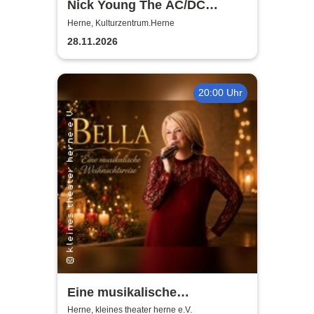
Nick Young The AC/DC
Master-Band
Herne, Kulturzentrum.Herne
28.11.2026
20:00 Uhr
Eine musikalische
Weihnachtsreise - Bella |
Herne, kleines theater herne e.V.