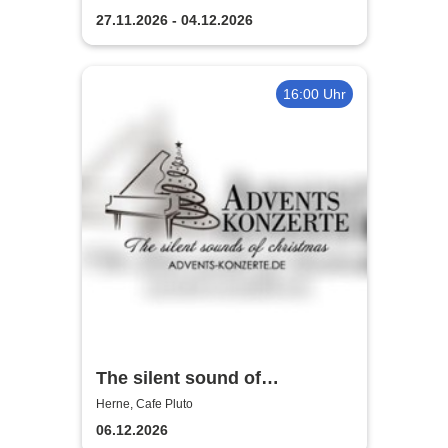
Kleines Theater Herne
27.11.2026 - 04.12.2026
16:00 Uhr
The silent sound of
Christmas 2026
Herne, Cafe Pluto
06.12.2026