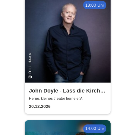
19:00 Uhr
John Doyle - Lass die Kirche
im Dorf
Herne, kleines theater herne e.V.
20.12.2026
14:00 Uhr