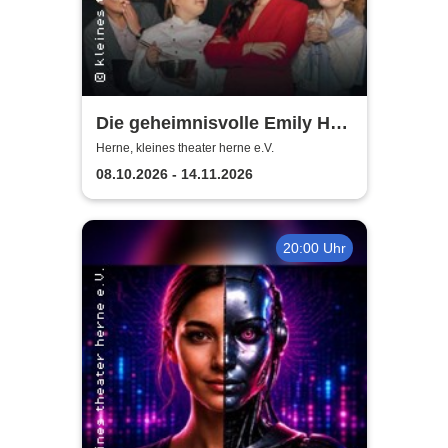
Die geheimnisvolle Emily Hart
- Thrillerkomödie von
Herne, kleines theater herne e.V.
Christian Weymayr
08.10.2026 - 14.11.2026
20:00 Uhr