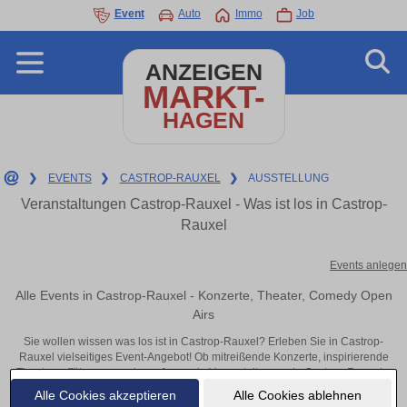
Event
Auto
Immo
Job
ANZEIGEN
MARKT-
HAGEN
❯
EVENTS
❯
CASTROP-RAUXEL
❯
AUSSTELLUNG
Veranstaltungen Castrop-Rauxel - Was ist los in Castrop-
Rauxel
Events anlegen
Alle Events in Castrop-Rauxel - Konzerte, Theater, Comedy Open
Airs
Sie wollen wissen was los ist in Castrop-Rauxel? Erleben Sie in Castrop-
Rauxel vielseitiges Event-Angebot! Ob mitreißende Konzerte, inspirierende
Theateraufführungen oder aufregende Veranstaltungen in Castrop-Rauxel –
hier finden alles im Überblick und Tickets.
Alle Cookies akzeptieren
Alle Cookies ablehnen