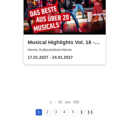
Musical Highlights Vol. 18 -
Das Beste aus Musical und
Herne, Kulturzentrum.Herne
Film
17.01.2027 - 24.01.2027
1 - 30 von 500
1
2
3
4
5
❯
❯❯