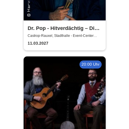
Dr. Pop - Hitverdächtig – Die
Musik-Comedy-Stand-up-
Castrop-Rauxel, Stadthalle - Event-Center
Castrop-Rauxel
Show! - (ständig aktualisiert)
11.03.2027
20:00 Uhr