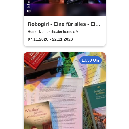
Robogirl - Eine für alles - Eine
Komödie aus der nahen
Herne, kleines theater herne e.V.
Zukunft
07.11.2026 - 22.11.2026
19:30 Uhr