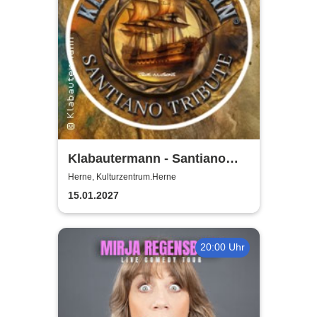
Klabautermann - Santiano
Tribute Show
Herne, Kulturzentrum.Herne
15.01.2027
20:00 Uhr