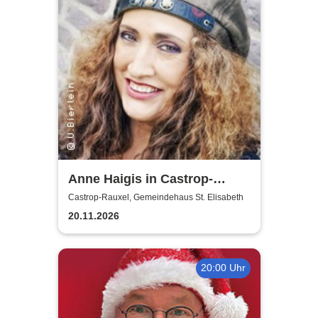
Anne Haigis in Castrop-
Rauxel - Vorprogramm: Lisa
Castrop-Rauxel, Gemeindehaus St. Elisabeth
Holtkamp
20.11.2026
20:00 Uhr