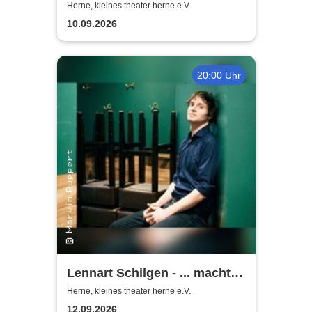
Lusche de Luxe
Herne, kleines theater herne e.V.
10.09.2026
20:00 Uhr
Lennart Schilgen - ... macht
nichts! Lieder vom Schleifen
Herne, kleines theater herne e.V.
und Schleifen lassen
12.09.2026