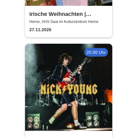
Irische Weihnachten |
Musikalische Lesung mit
Herne, VHS-Saal im Kulturzentrum Herne
Mareike Graepel & Chris
27.11.2026
Donovan
20:00 Uhr