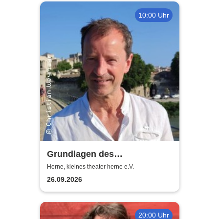
10:00 Uhr
Grundlagen des
Schauspielens - Dr. Christian
Herne, kleines theater herne e.V.
Weymayr
26.09.2026
20:00 Uhr