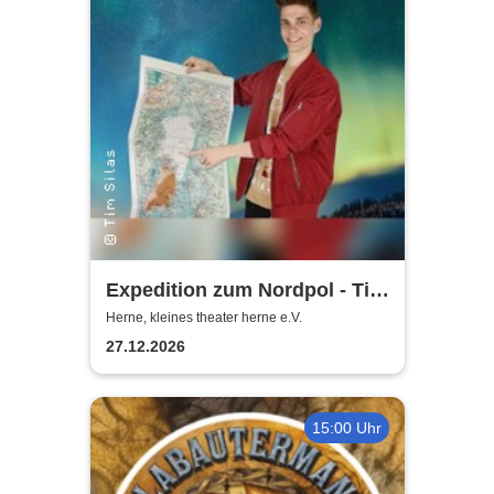
Expedition zum Nordpol - Tim
Silas "Die magische Familien-
Herne, kleines theater herne e.V.
Weihnachtsshow"
27.12.2026
15:00 Uhr