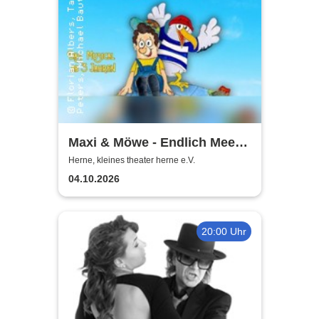
Maxi & Möwe - Endlich Meer!
Interaktives Kindermusical |
Herne, kleines theater herne e.V.
Kleines Theater Herne
04.10.2026
20:00 Uhr