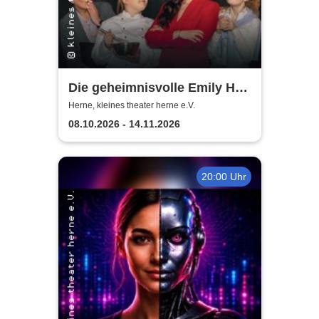
Die geheimnisvolle Emily Hart
- Thrillerkomödie von
Herne, kleines theater herne e.V.
Christian Weymayr
08.10.2026 - 14.11.2026
20:00 Uhr