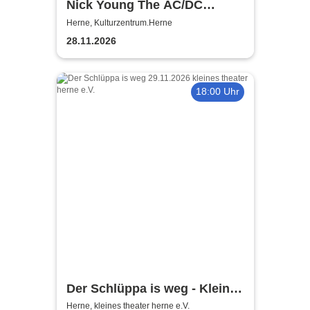
Nick Young The AC/DC
Master-Band
Herne, Kulturzentrum.Herne
28.11.2026
18:00 Uhr
Der Schlüppa is weg - Kleines
Theater Herne
Herne, kleines theater herne e.V.