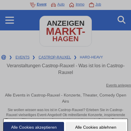
Event
Auto
Immo
Job
ANZEIGEN
MARKT-
HAGEN
❯
EVENTS
❯
CASTROP-RAUXEL
❯
HARD-HEAVY
Veranstaltungen Castrop-Rauxel - Was ist los in Castrop-
Rauxel
Events anlegen
Alle Events in Castrop-Rauxel - Konzerte, Theater, Comedy Open
Airs
Sie wollen wissen was los ist in Castrop-Rauxel? Erleben Sie in Castrop-
Rauxel vielseitiges Event-Angebot! Ob mitreißende Konzerte, inspirierende
Theateraufführungen oder aufregende Veranstaltungen in Castrop-Rauxel –
hier finden alles im Überblick und Tickets.
Alle Cookies akzeptieren
Alle Cookies ablehnen