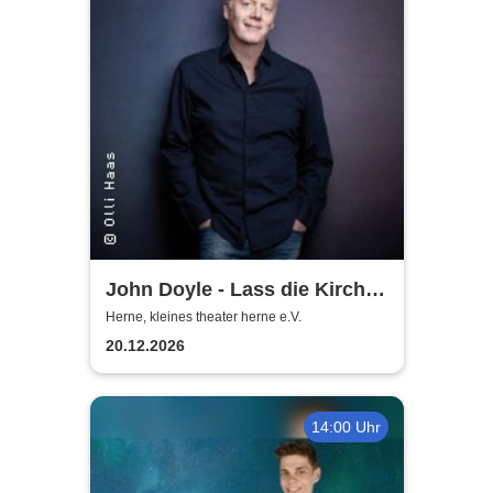
John Doyle - Lass die Kirche
im Dorf
Herne, kleines theater herne e.V.
20.12.2026
14:00 Uhr