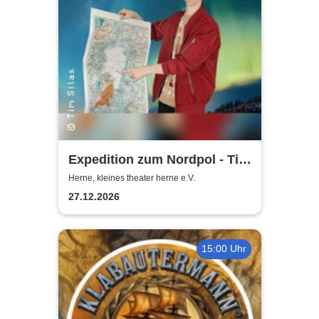
Expedition zum Nordpol - Tim
Silas "Die magische Familien-
Herne, kleines theater herne e.V.
Weihnachtsshow"
27.12.2026
15:00 Uhr