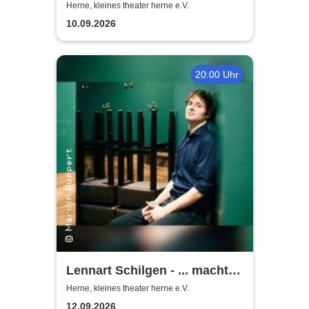
Lusche de Luxe
Herne, kleines theater herne e.V.
10.09.2026
20:00 Uhr
Lennart Schilgen - ... macht
nichts! Lieder vom Schleifen
Herne, kleines theater herne e.V.
und Schleifen lassen
12.09.2026