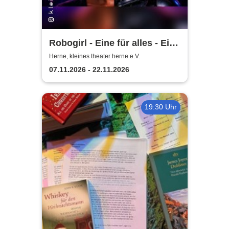
Robogirl - Eine für alles - Eine
Komödie aus der nahen
Herne, kleines theater herne e.V.
Zukunft
07.11.2026 - 22.11.2026
19:30 Uhr