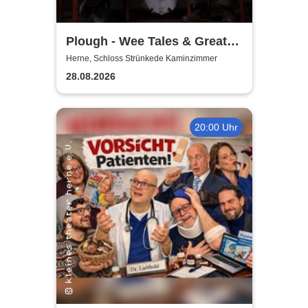
Plough - Wee Tales & Great
Tunes from Scotland
Herne, Schloss Strünkede Kaminzimmer
28.08.2026
20:00 Uhr