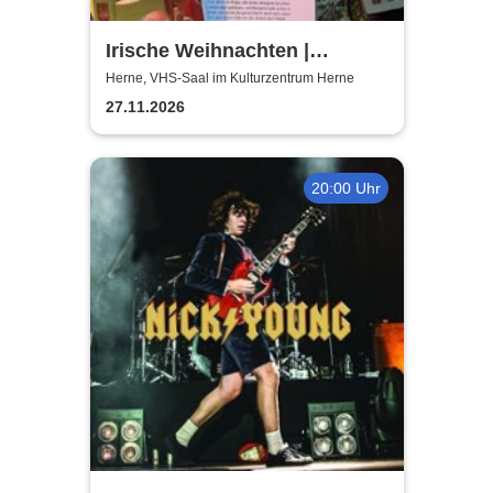
Irische Weihnachten |
Musikalische Lesung mit
Herne, VHS-Saal im Kulturzentrum Herne
Mareike Graepel & Chris
27.11.2026
Donovan
20:00 Uhr