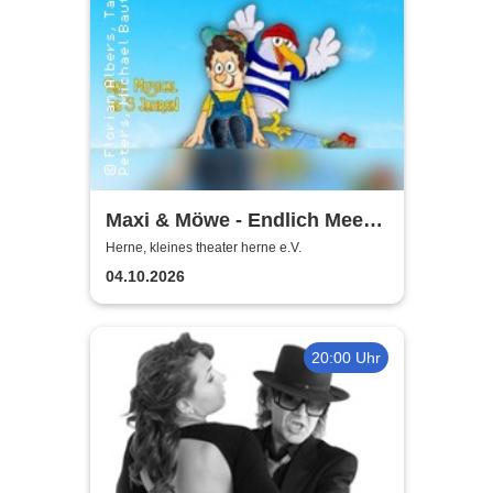
Maxi & Möwe - Endlich Meer!
Interaktives Kindermusical |
Herne, kleines theater herne e.V.
Kleines Theater Herne
04.10.2026
20:00 Uhr