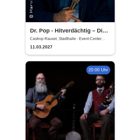
Dr. Pop - Hitverdächtig – Die
Musik-Comedy-Stand-up-
Castrop-Rauxel, Stadthalle - Event-Center
Castrop-Rauxel
Show! - (ständig aktualisiert)
11.03.2027
20:00 Uhr