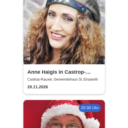
Anne Haigis in Castrop-
Rauxel - Vorprogramm: Lisa
Castrop-Rauxel, Gemeindehaus St. Elisabeth
Holtkamp
20.11.2026
20:00 Uhr