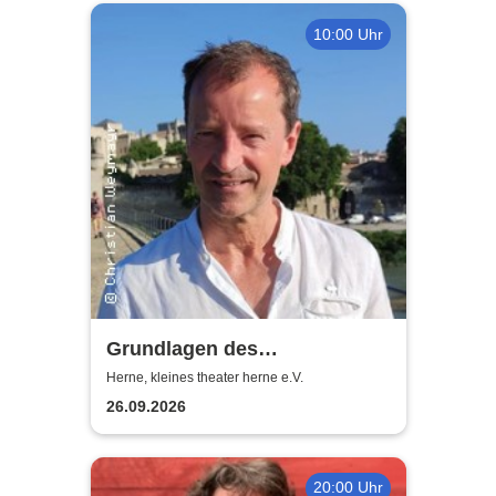
10:00 Uhr
Grundlagen des
Schauspielens - Dr. Christian
Herne, kleines theater herne e.V.
Weymayr
26.09.2026
20:00 Uhr