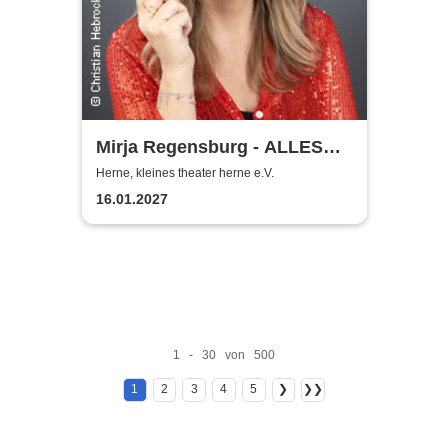
Mirja Regensburg - ALLES
WIRD GUT!
Herne, kleines theater herne e.V.
16.01.2027
1 - 30 von 500
1
2
3
4
5
❯
❯❯