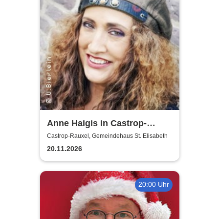
Anne Haigis in Castrop-
Rauxel - Vorprogramm: Lisa
Castrop-Rauxel, Gemeindehaus St. Elisabeth
Holtkamp
20.11.2026
20:00 Uhr