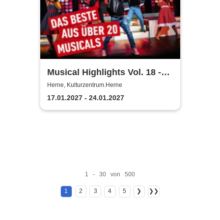
Musical Highlights Vol. 18 -
Das Beste aus Musical und
Herne, Kulturzentrum.Herne
Film
17.01.2027 - 24.01.2027
1 - 30 von 500
1
2
3
4
5
❯
❯❯