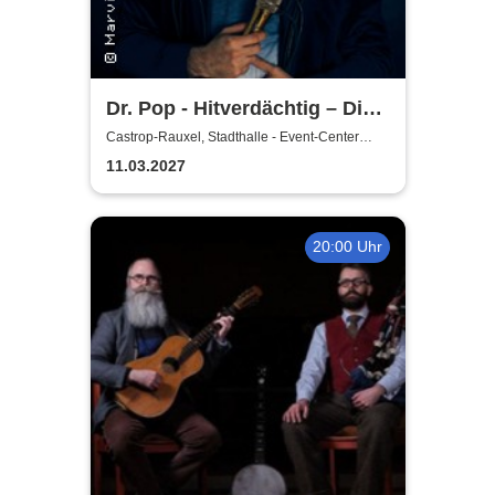
Dr. Pop - Hitverdächtig – Die
Musik-Comedy-Stand-up-
Castrop-Rauxel, Stadthalle - Event-Center
Castrop-Rauxel
Show! - (ständig aktualisiert)
11.03.2027
20:00 Uhr