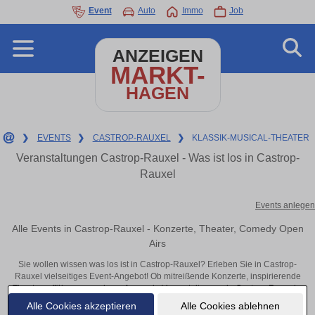
Event
Auto
Immo
Job
ANZEIGEN
MARKT-
HAGEN
❯
EVENTS
❯
CASTROP-RAUXEL
❯
KLASSIK-MUSICAL-THEATER
Veranstaltungen Castrop-Rauxel - Was ist los in Castrop-
Rauxel
Events anlegen
Alle Events in Castrop-Rauxel - Konzerte, Theater, Comedy Open
Airs
Sie wollen wissen was los ist in Castrop-Rauxel? Erleben Sie in Castrop-
Rauxel vielseitiges Event-Angebot! Ob mitreißende Konzerte, inspirierende
Theateraufführungen oder aufregende Veranstaltungen in Castrop-Rauxel –
hier finden alles im Überblick und Tickets.
Alle Cookies akzeptieren
Alle Cookies ablehnen