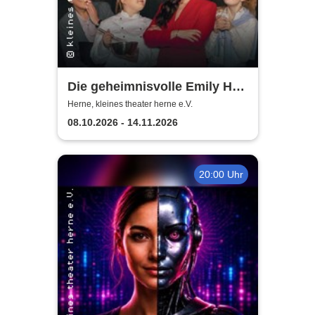
Die geheimnisvolle Emily Hart
- Thrillerkomödie von
Herne, kleines theater herne e.V.
Christian Weymayr
08.10.2026 - 14.11.2026
20:00 Uhr