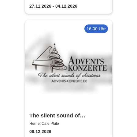
Kleines Theater Herne
27.11.2026 - 04.12.2026
16:00 Uhr
The silent sound of
Christmas 2026
Herne, Cafe Pluto
06.12.2026