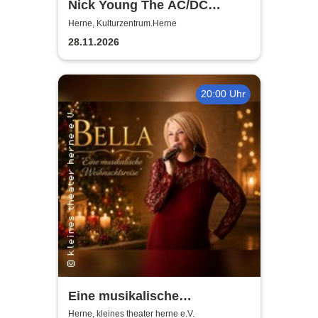
Nick Young The AC/DC
Master-Band
Herne, Kulturzentrum.Herne
28.11.2026
20:00 Uhr
Eine musikalische
Weihnachtsreise - Bella |
Herne, kleines theater herne e.V.