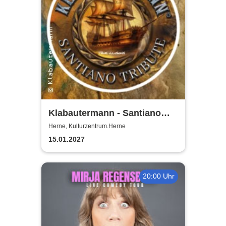
Klabautermann - Santiano
Tribute Show
Herne, Kulturzentrum.Herne
15.01.2027
20:00 Uhr