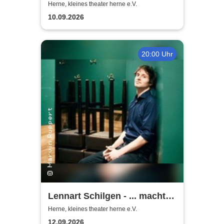
Lusche de Luxe
Herne, kleines theater herne e.V.
10.09.2026
20:00 Uhr
Lennart Schilgen - ... macht
nichts! Lieder vom Schleifen
Herne, kleines theater herne e.V.
und Schleifen lassen
12.09.2026