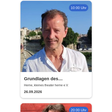
10:00 Uhr
Grundlagen des
Schauspielens - Dr. Christian
Herne, kleines theater herne e.V.
Weymayr
26.09.2026
20:00 Uhr