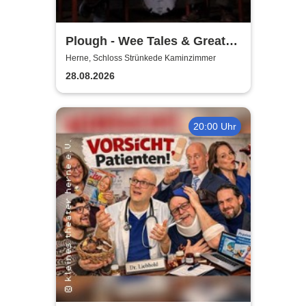
Plough - Wee Tales & Great
Tunes from Scotland
Herne, Schloss Strünkede Kaminzimmer
28.08.2026
20:00 Uhr