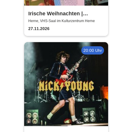
Irische Weihnachten |
Musikalische Lesung mit
Herne, VHS-Saal im Kulturzentrum Herne
Mareike Graepel & Chris
27.11.2026
Donovan
20:00 Uhr