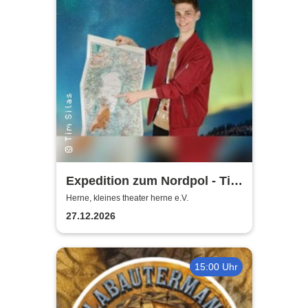
Expedition zum Nordpol - Tim
Silas "Die magische Familien-
Herne, kleines theater herne e.V.
Weihnachtsshow"
27.12.2026
15:00 Uhr