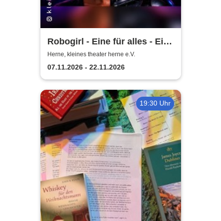
Robogirl - Eine für alles - Eine
Komödie aus der nahen
Herne, kleines theater herne e.V.
Zukunft
07.11.2026 - 22.11.2026
19:30 Uhr