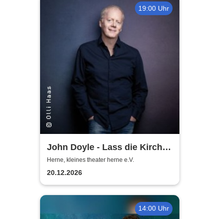
19:00 Uhr
John Doyle - Lass die Kirche
im Dorf
Herne, kleines theater herne e.V.
20.12.2026
14:00 Uhr