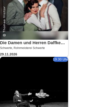
Die Damen und Herren Daffke
Schwerte, Rohrmeisterei Schwerte
|Wie werde ich reich und
29.11.2026
glücklich?
19:30 Uhr