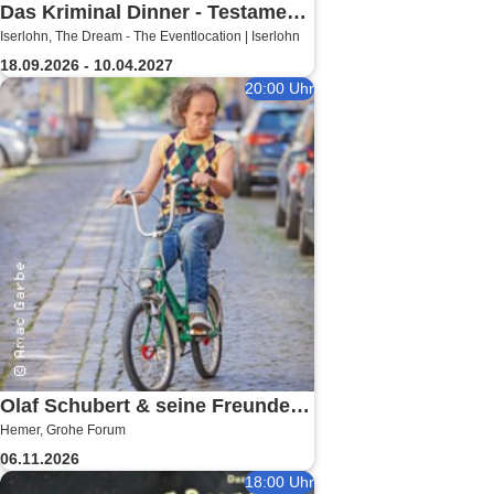
Das Kriminal Dinner - Testament
Iserlohn, The Dream - The Eventlocation | Iserlohn
à la Carte
18.09.2026 - 10.04.2027
20:00 Uhr
Olaf Schubert & seine Freunde -
Hemer, Grohe Forum
Jetzt oder now!
06.11.2026
18:00 Uhr