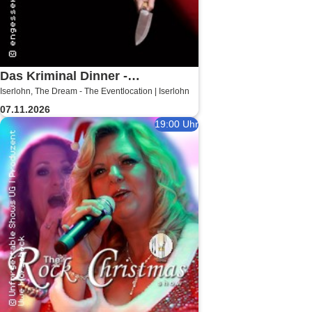
Das Kriminal Dinner -
Iserlohn, The Dream - The Eventlocation | Iserlohn
Hauptkommissar Schröder
07.11.2026
ermittelt
19:00 Uhr