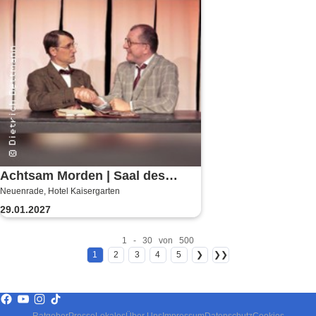
Achtsam Morden | Saal des
Neuenrade, Hotel Kaisergarten
Hotels Kaisergarten
29.01.2027
1 - 30 von 500
1
2
3
4
5
❯
❯❯