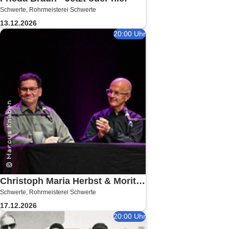
Schwerte, Rohrmeisterei Schwerte
13.12.2026
20:00 Uhr
Christoph Maria Herbst & Moritz
Schwerte, Rohrmeisterei Schwerte
Netenjakob - Das ernsthafte
17.12.2026
Bemühen um Albernheit
20:00 Uhr