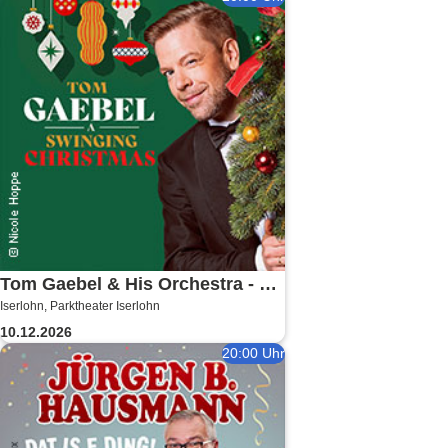
Tom Gaebel & His Orchestra - A
Iserlohn, Parktheater Iserlohn
Swinging Christmas 2026
10.12.2026
20:00 Uhr