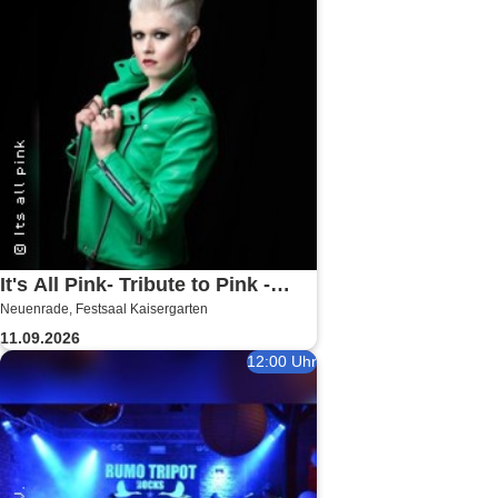
It's All Pink- Tribute to Pink -
Neuenrade, Festsaal Kaisergarten
Headliner Tour 2026
11.09.2026
12:00 Uhr