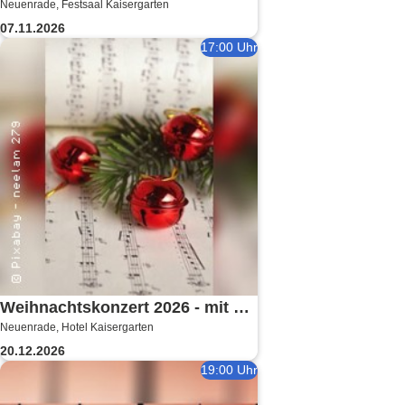
Neuenrade, Festsaal Kaisergarten
präsentiert vom Kaisergarten
07.11.2026
Neuenrade
17:00 Uhr
Weihnachtskonzert 2026 - mit MV
Neuenrade, Hotel Kaisergarten
Affeln, MGV Liederkranz,
20.12.2026
Vokalart Menden
19:00 Uhr