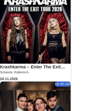
Krashkarma – Enter The Exit
Schwerte, Rattenloch
Tour 2026
20.11.2026
19:30 Uhr