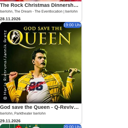
The Rock Christmas Dinnershow
Iserlohn, The Dream - The Eventlocation | Iserlohn
- Unforgettable Shows
28.11.2026
19:00 Uhr
God save the Queen - Q-Revival
Iserlohn, Parktheater Iserlohn
Band
29.11.2026
20:00 Uhr