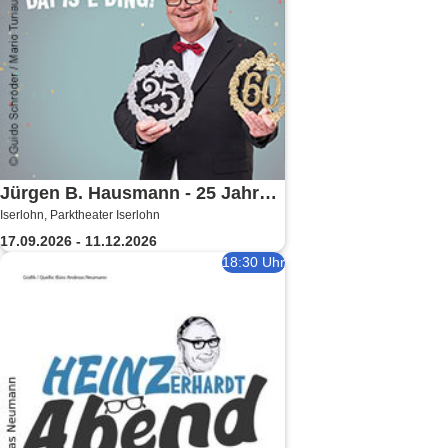
Jürgen B. Hausmann - 25 Jahre -
Iserlohn, Parktheater Iserlohn
Dat is e Ding!
17.09.2026 - 11.12.2026
18:30 Uhr