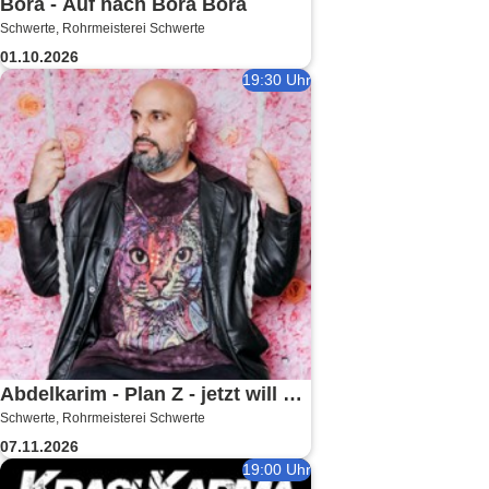
Bora - Auf nach Bora Bora
Schwerte, Rohrmeisterei Schwerte
01.10.2026
19:30 Uhr
Abdelkarim - Plan Z - jetzt will er
Schwerte, Rohrmeisterei Schwerte
´s wissen!
07.11.2026
19:00 Uhr