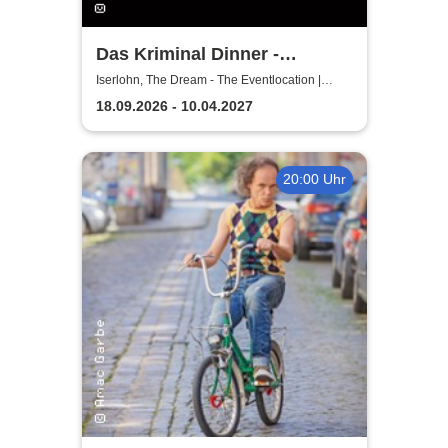
Das Kriminal Dinner -
Testament à la Carte
Iserlohn, The Dream - The Eventlocation |
Iserlohn
18.09.2026 - 10.04.2027
20:00 Uhr