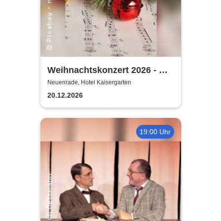
Weihnachtskonzert 2026 - mit
MV Affeln, MGV Liederkranz,
Neuenrade, Hotel Kaisergarten
Vokalart Menden
20.12.2026
19:00 Uhr