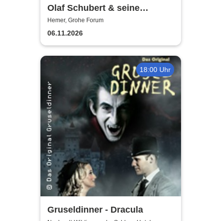
Olaf Schubert & seine
Freunde - Jetzt oder now!
Hemer, Grohe Forum
06.11.2026
18:00 Uhr
Gruseldinner - Dracula