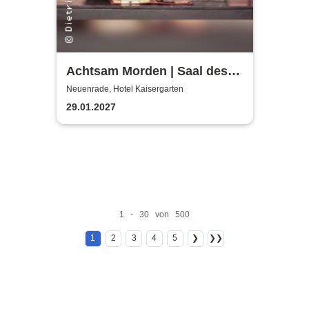
Achtsam Morden | Saal des
Hotels Kaisergarten
Neuenrade, Hotel Kaisergarten
29.01.2027
1 - 30 von 500
1
2
3
4
5
❯
❯❯