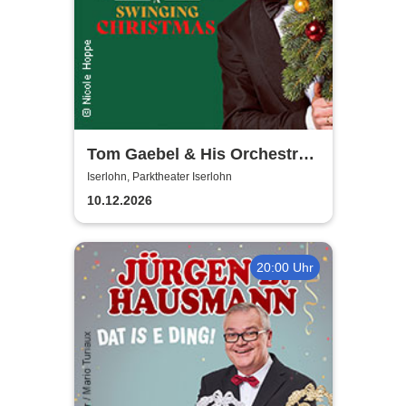
Tom Gaebel & His Orchestra -
A Swinging Christmas 2026
Iserlohn, Parktheater Iserlohn
10.12.2026
20:00 Uhr