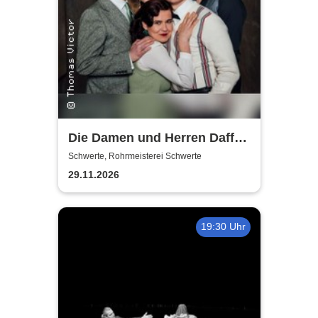
Die Damen und Herren Daffke
|Wie werde ich reich und
Schwerte, Rohrmeisterei Schwerte
glücklich?
29.11.2026
19:30 Uhr