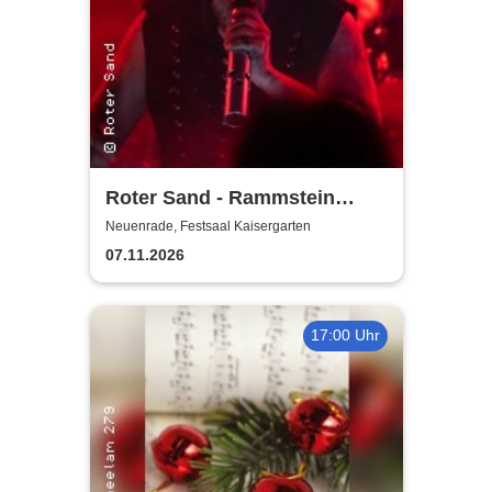
Roter Sand - Rammstein
Tribute - präsentiert vom
Neuenrade, Festsaal Kaisergarten
Kaisergarten Neuenrade
07.11.2026
17:00 Uhr