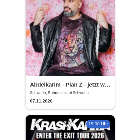
Abdelkarim - Plan Z - jetzt will
er´s wissen!
Schwerte, Rohrmeisterei Schwerte
07.11.2026
19:00 Uhr