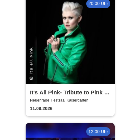
20:00 Uhr
It's All Pink- Tribute to Pink -
Headliner Tour 2026
Neuenrade, Festsaal Kaisergarten
11.09.2026
12:00 Uhr