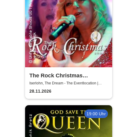
The Rock Christmas
Dinnershow - Unforgettable
Iserlohn, The Dream - The Eventlocation |
Iserlohn
Shows
28.11.2026
19:00 Uhr