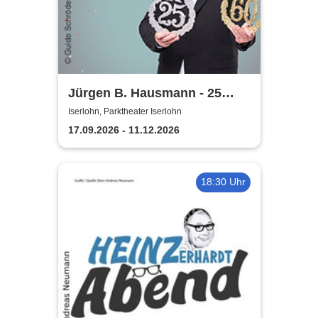
Jürgen B. Hausmann - 25
Jahre - Dat is e Ding!
Iserlohn, Parktheater Iserlohn
17.09.2026 - 11.12.2026
18:30 Uhr