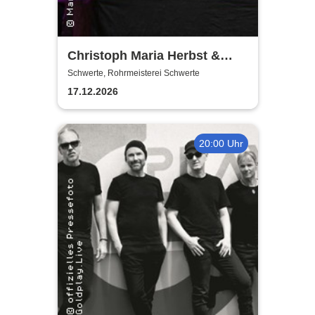
Christoph Maria Herbst &
Moritz Netenjakob - Das
Schwerte, Rohrmeisterei Schwerte
ernsthafte Bemühen um
17.12.2026
Albernheit
20:00 Uhr