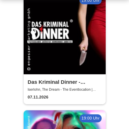
19:00 Uhr
Das Kriminal Dinner -
Hauptkommissar Schröder
Iserlohn, The Dream - The Eventlocation |
Iserlohn
ermittelt
07.11.2026
19:00 Uhr