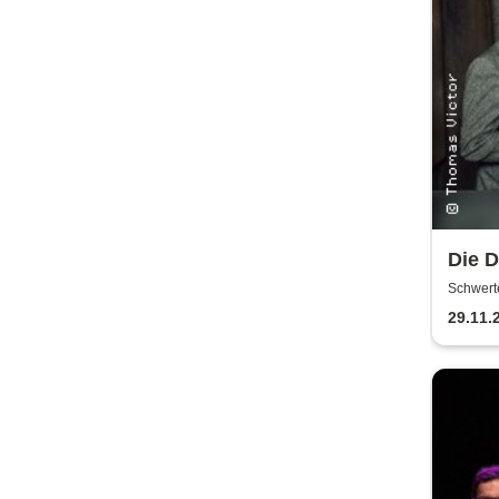
Die 
|Wie 
Schwert
glück
29.11.