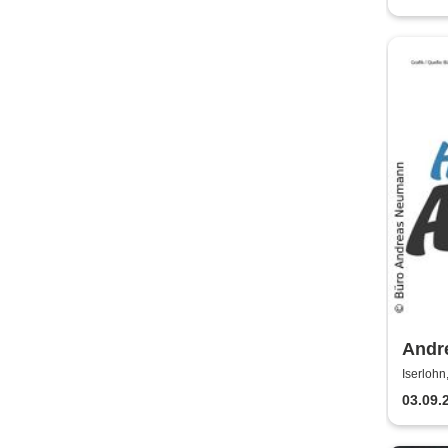
Andr
Erha
Iserlohn
03.09.