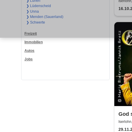
❯ Lünen
Iserlohn
❯ Lüdenscheid
16.10.
❯ Unna
❯ Menden (Sauerland)
❯ Schwerte
Freizeit
Immobilien
Autos
Jobs
God s
Revi
Iserlohn
29.11.