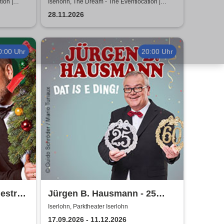
öder
Dinnershow - Unforgettable
ion |
Iserlohn, The Dream - The Eventlocation |
Iserlohn
Shows
28.11.2026
0:00 Uhr
20:00 Uhr
estra -
Jürgen B. Hausmann - 25
2026
Jahre - Dat is e Ding!
Iserlohn, Parktheater Iserlohn
17.09.2026 - 11.12.2026