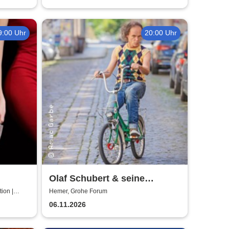
9:00 Uhr
20:00 Uhr
Olaf Schubert & seine
Freunde - Jetzt oder now!
ion |
Hemer, Grohe Forum
06.11.2026