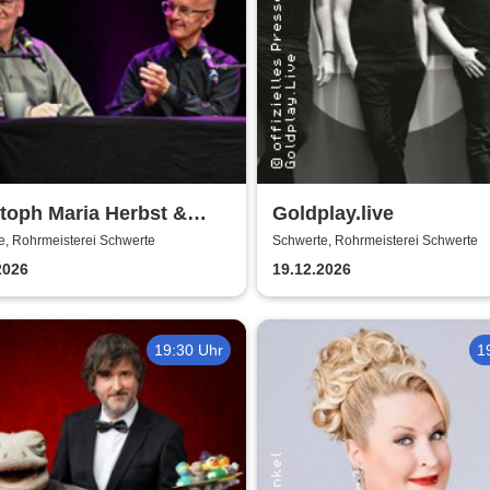
toph Maria Herbst &
Goldplay.live
z Netenjakob - Das
e, Rohrmeisterei Schwerte
Schwerte, Rohrmeisterei Schwerte
thafte Bemühen um
2026
19.12.2026
nheit
19:30 Uhr
1