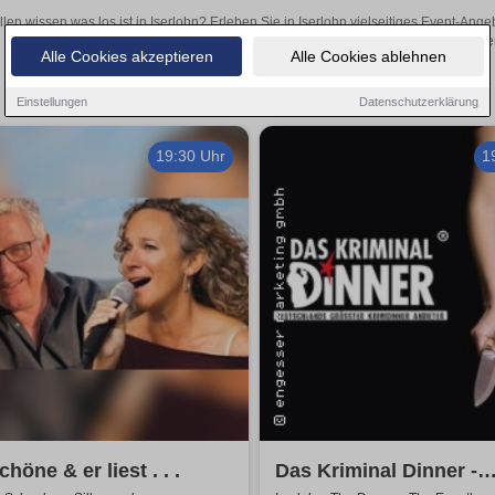
llen wissen was los ist in Iserlohn? Erleben Sie in Iserlohn vielseitiges Event-An
oder aufregende Veranstaltungen in Iserlohn – hier finde
Alle Cookies akzeptieren
Alle Cookies ablehnen
Einstellungen
Datenschutzerklärung
19:30 Uhr
1
chöne & er liest . . .
Das Kriminal Dinner -