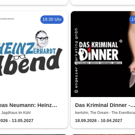
18:30 Uhr
1
eas Neumann: Heinz
Das Kriminal Dinner -
rdt Dinner Show
Testament à la Carte
, Jagdhaus Im Kühl
Iserlohn, The Dream - The Eventlocat
Iserlohn
2026 - 13.05.2027
18.09.2026 - 10.04.2027