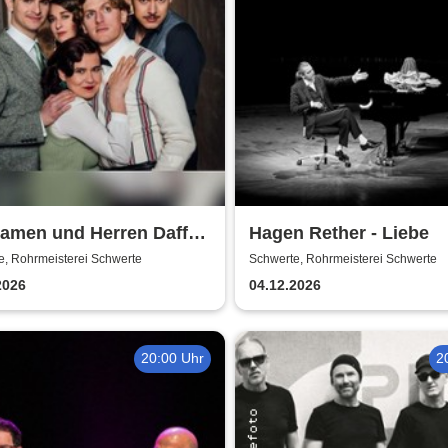
Damen und Herren Daffke
Hagen Rether - Liebe
werde ich reich und
e, Rohrmeisterei Schwerte
Schwerte, Rohrmeisterei Schwerte
lich?
2026
04.12.2026
20:00 Uhr
2