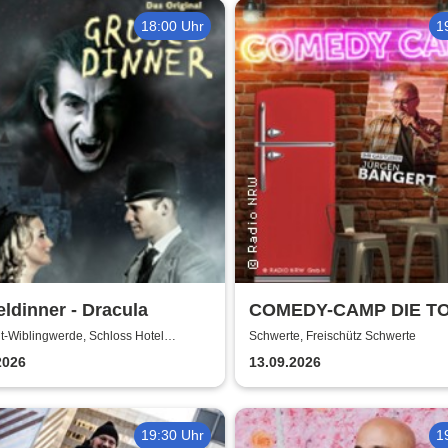
18:00 Uhr
1
ldinner - Dracula
COMEDY-CAMP DIE T
t-Wiblingwerde, Schloss Hotel
Schwerte, Freischütz Schwerte
ter
2026
13.09.2026
19:30 Uhr
1