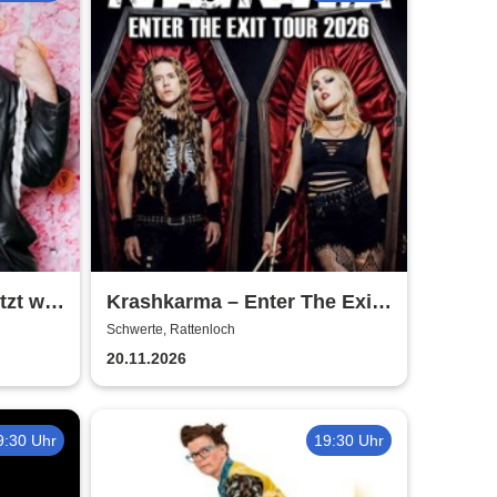
zt will
Krashkarma – Enter The Exit
Tour 2026
Schwerte, Rattenloch
20.11.2026
9:30 Uhr
19:30 Uhr