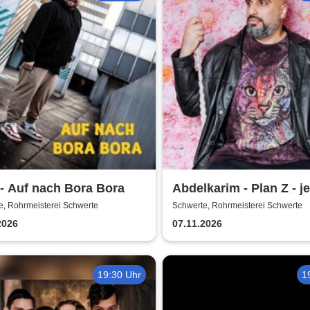
- Auf nach Bora Bora
Abdelkarim - Plan Z - jet
er´s wissen!
e, Rohrmeisterei Schwerte
Schwerte, Rohrmeisterei Schwerte
2026
07.11.2026
19:30 Uhr
1