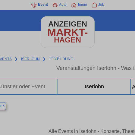
Event
Auto
Immo
Job
ANZEIGEN
MARKT-
HAGEN
VENTS
❯
ISERLOHN
❯
JOB-BILDUNG
Veranstaltungen Iserlohn - Was is
×
hn
Alle Events in Iserlohn - Konzerte, The