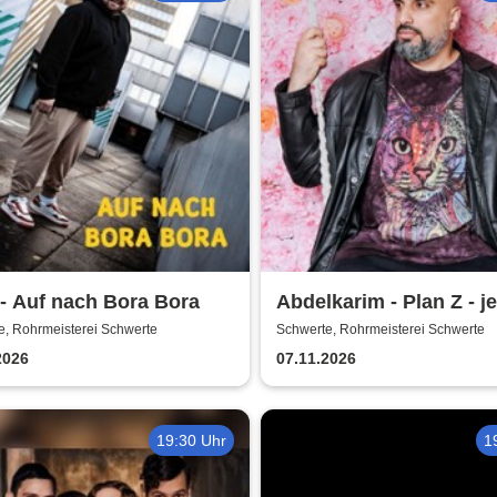
- Auf nach Bora Bora
Abdelkarim - Plan Z - jet
er´s wissen!
e, Rohrmeisterei Schwerte
Schwerte, Rohrmeisterei Schwerte
2026
07.11.2026
19:30 Uhr
1