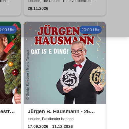
öder
Dinnershow - Unforgettable
ion |
Iserlohn, The Dream - The Eventlocation |
Iserlohn
Shows
28.11.2026
0:00 Uhr
20:00 Uhr
estra -
Jürgen B. Hausmann - 25
2026
Jahre - Dat is e Ding!
Iserlohn, Parktheater Iserlohn
17.09.2026 - 11.12.2026