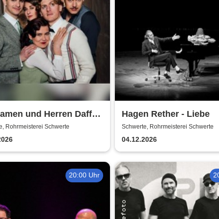
Damen und Herren Daffke
Hagen Rether - Liebe
werde ich reich und
e, Rohrmeisterei Schwerte
Schwerte, Rohrmeisterei Schwerte
lich?
2026
04.12.2026
20:00 Uhr
2