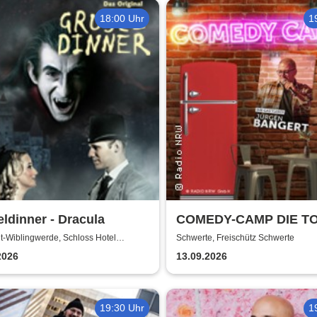
18:00 Uhr
1
ldinner - Dracula
COMEDY-CAMP DIE T
t-Wiblingwerde, Schloss Hotel
Schwerte, Freischütz Schwerte
ter
2026
13.09.2026
19:30 Uhr
1