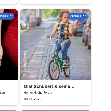
9:00 Uhr
20:00 Uhr
Olaf Schubert & seine
Freunde - Jetzt oder now!
ion |
Hemer, Grohe Forum
06.11.2026