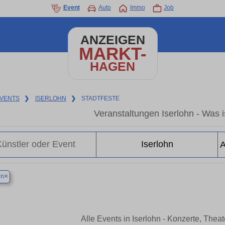
Event
Auto
Immo
Job
ANZEIGEN
MARKT-
HAGEN
VENTS
❯
ISERLOHN
❯
STADTFESTE
Veranstaltungen Iserlohn - Was is
×
hn
Alle Events in Iserlohn - Konzerte, The