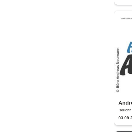
Andr
Erha
Iserlohn
03.09.