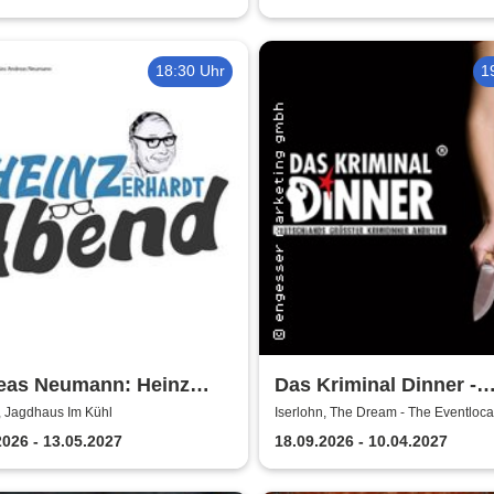
18:30 Uhr
1
eas Neumann: Heinz
Das Kriminal Dinner -
rdt Dinner Show
Testament à la Carte
, Jagdhaus Im Kühl
Iserlohn, The Dream - The Eventlocat
Iserlohn
2026 - 13.05.2027
18.09.2026 - 10.04.2027