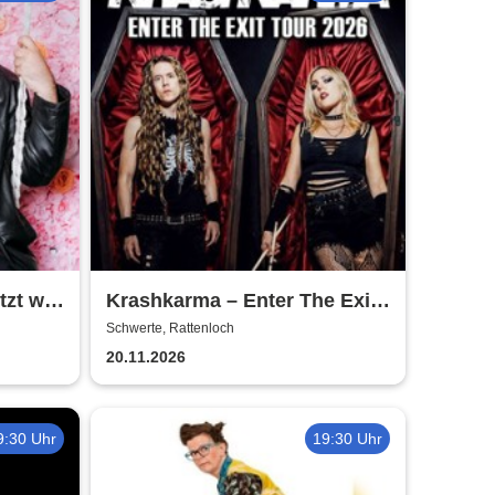
zt will
Krashkarma – Enter The Exit
Tour 2026
Schwerte, Rattenloch
20.11.2026
9:30 Uhr
19:30 Uhr