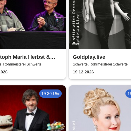
toph Maria Herbst &
Goldplay.live
z Netenjakob - Das
e, Rohrmeisterei Schwerte
Schwerte, Rohrmeisterei Schwerte
thafte Bemühen um
2026
19.12.2026
nheit
19:30 Uhr
1