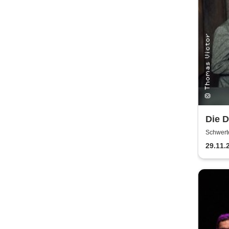
Die 
|Wie 
Schwert
glück
29.11.