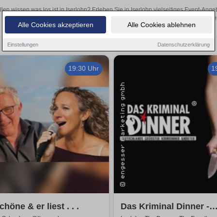
llen wissen was los ist in Iserlohn? Erleben Sie in Iserlohn vielseitiges Event-An
oder aufregende Veranstaltungen in Iserlohn – hier finde
Alle Cookies akzeptieren
Alle Cookies ablehnen
Einstellungen
Datenschutzerklärung
19:30 Uhr
1
chöne & er liest . . .
Das Kriminal Dinner -