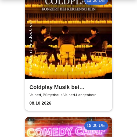
19:00 Uhr
Coldplay Musik bei
Kerzenschein
Velbert, Bürgerhaus Velbert-Langenberg
08.10.2026
19:00 Uhr