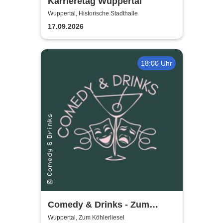
Karrieretag Wuppertal
Wuppertal, Historische Stadthalle
17.09.2026
18:00 Uhr
Comedy & Drinks - Zum
Köhlerliesel
Wuppertal, Zum Köhlerliesel