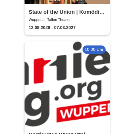
State of the Union | Komödie
von Nick Hornby
Wuppertal, Talton Theater
12.09.2026 - 07.03.2027
10:00 Uhr