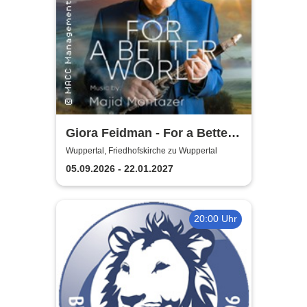
Giora Feidman - For a Better
World
Wuppertal, Friedhofskirche zu Wuppertal
05.09.2026 - 22.01.2027
20:00 Uhr