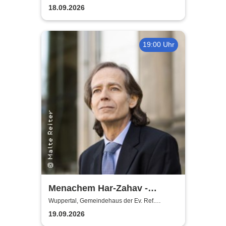
18.09.2026
19:00 Uhr
Menachem Har-Zahav -
Klassiker der romantischen
Wuppertal, Gemeindehaus der Ev. Ref.
Gemeinde Ronsdorf
Klavierliteratur /
19.09.2026