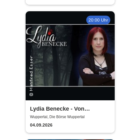
20:00 Uhr
Lydia Benecke - Von
Hochstapelei, Betrug und
Wuppertal, Die Börse Wuppertal
Gaslighting
04.09.2026