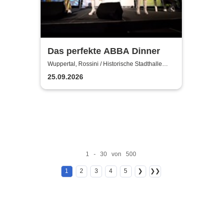
Das perfekte ABBA Dinner
Wuppertal, Rossini / Historische Stadthalle
Wuppertal
25.09.2026
1 - 30 von 500
1
2
3
4
5
❯
❯❯