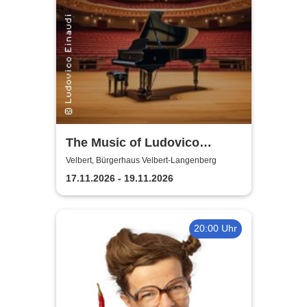
The Music of Ludovico
Einaudi: Tribute-
Velbert, Bürgerhaus Velbert-Langenberg
Klavierkonzert - Ludovico
17.11.2026 - 19.11.2026
Einaudi Tribute bei
Kerzenschein
20:00 Uhr