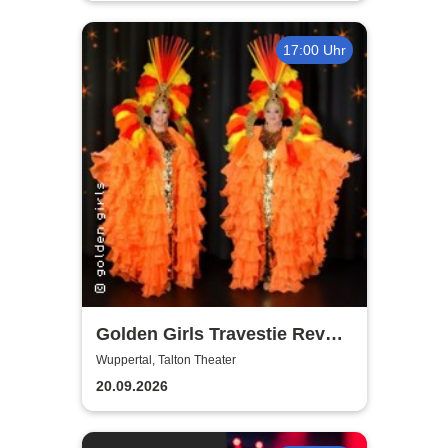
Meisterkonzert
17:00 Uhr
Golden Girls Travestie Revue
- Die neue Show: Glanzvolle
Wuppertal, Talton Theater
Augenblicke
20.09.2026