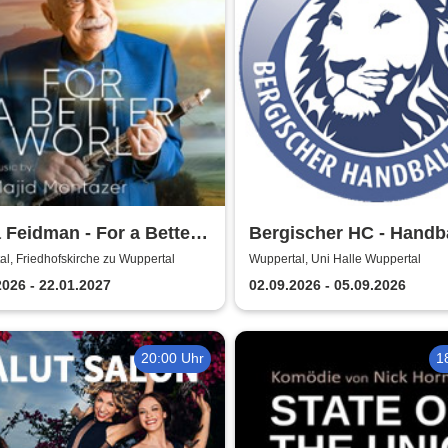
 Feidman - For a Better
Bergischer HC - Handba
d
Bundesliga Saison 202
l, Friedhofskirche zu Wuppertal
Wuppertal, Uni Halle Wuppertal
2026 - 22.01.2027
02.09.2026 - 05.09.2026
20:00 Uhr
1