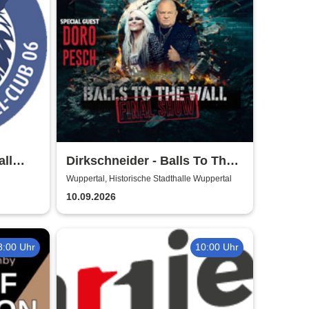
ll
Dirkschneider - Balls To The
6/27
Wall
Wuppertal, Historische Stadthalle Wuppertal
10.09.2026
8:00 Uhr
10:00 Uhr