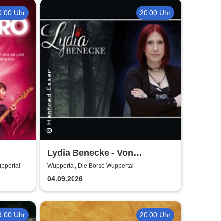
0:00 Uhr
20:00 Uhr
Lydia Benecke - Von
Hochstapelei, Betrug und
uppertal
Wuppertal, Die Börse Wuppertal
Gaslighting
04.09.2026
9:00 Uhr
20:00 Uhr