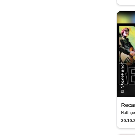
Einau
Kerz
Reca
Hattinge
30.10.