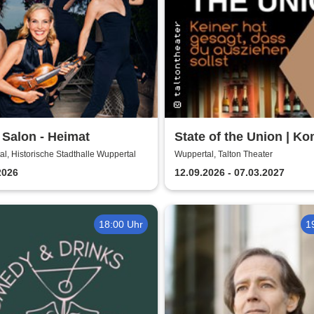
 Salon - Heimat
State of the Union | K
von Nick Hornby
l, Historische Stadthalle Wuppertal
Wuppertal, Talton Theater
2026
12.09.2026 - 07.03.2027
18:00 Uhr
1