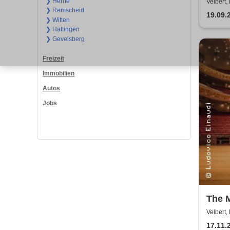
auf. 
❯ Herne
Velbert,
❯ Remscheid
19.09.
❯ Witten
❯ Hattingen
❯ Gevelsberg
Freizeit
Immobilien
Autos
Jobs
The 
Einau
Velbert,
Klavi
17.11.