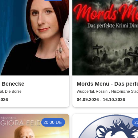
a Benecke
Mords Menü - Das perf
Krimi Dinner
al, Die Börse
Wuppertal, Rossini / Historische Stad
Wuppertal
2026
04.09.2026 - 16.10.2026
20:00 Uhr
2