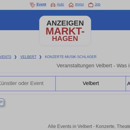
Event
Auto
Immo
Job
ANZEIGEN
MARKT-
HAGEN
VENTS
❯
VELBERT
❯
KONZERTE-MUSIK-SCHLAGER
Veranstaltungen Velbert - Was is
×
t
Alle Events in Velbert - Konzerte, Thea