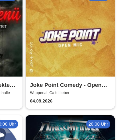
ekte
Joke Point Comedy - Open
Mic | Cafe Lieber
thalle
Wuppertal, Cafe Lieber
04.09.2026
0:00 Uhr
20:00 Uhr