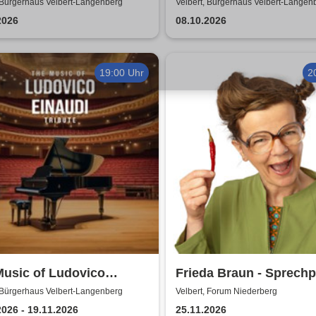
Gibt nur Falten!
Kerzenschein
 Bürgerhaus Velbert-Langenberg
Velbert, Bürgerhaus Velbert-Langen
2026
08.10.2026
19:00 Uhr
2
Music of Ludovico
Frieda Braun - Sprech
di: Tribute-
 Bürgerhaus Velbert-Langenberg
Velbert, Forum Niederberg
erkonzert - Ludovico
2026 - 19.11.2026
25.11.2026