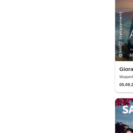
Giora
Worl
Wupperta
05.09.