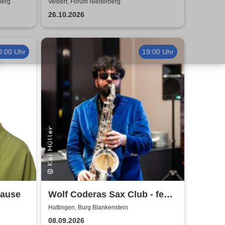
berg
Velbert, Forum Niederberg
26.10.2026
0:00 Uhr
19:00 Uhr
pause
Wolf Coderas Sax Club - feat.
DJ macami
Hattingen, Burg Blankenstein
08.09.2026