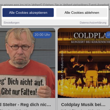
en wissen was los ist in Velbert? Erleben Sie in Velbert vielseitiges Event-Angebo
aufregende Veranstaltungen in Velbert – hier finden a
Alle Cookies akzeptieren
Alle Cookies ablehnen
Einstellungen
Datenschutzerklärung
20:00 Uhr
1
 Stelter - Reg dich nicht
Coldplay Musik bei