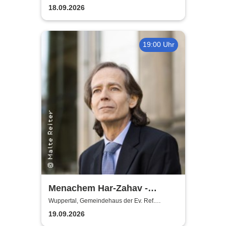
18.09.2026
19:00 Uhr
Menachem Har-Zahav -
Klassiker der romantischen
Wuppertal, Gemeindehaus der Ev. Ref.
Gemeinde Ronsdorf
Klavierliteratur /
19.09.2026