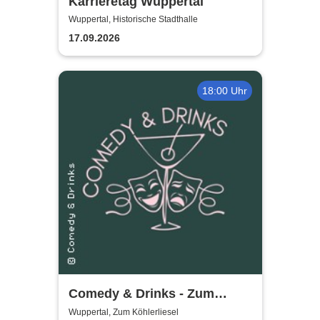
Karrieretag Wuppertal
Wuppertal, Historische Stadthalle
17.09.2026
18:00 Uhr
Comedy & Drinks - Zum
Köhlerliesel
Wuppertal, Zum Köhlerliesel