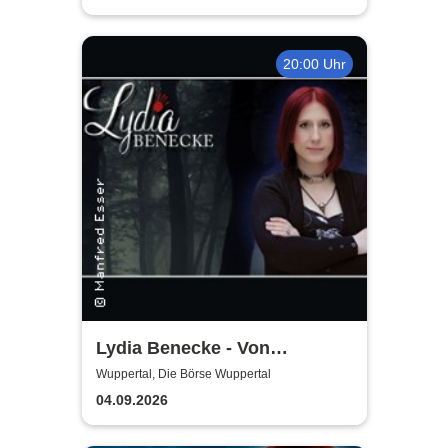
20:00 Uhr
Lydia Benecke - Von
Hochstapelei, Betrug und
Wuppertal, Die Börse Wuppertal
Gaslighting
04.09.2026