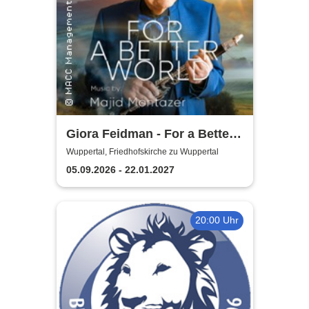
Giora Feidman - For a Better
World
Wuppertal, Friedhofskirche zu Wuppertal
05.09.2026 - 22.01.2027
20:00 Uhr