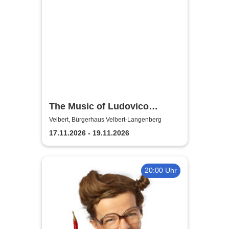
The Music of Ludovico
Einaudi: Tribute-
Velbert, Bürgerhaus Velbert-Langenberg
Klavierkonzert - Ludovico
17.11.2026 - 19.11.2026
Einaudi Tribute bei
Kerzenschein
20:00 Uhr