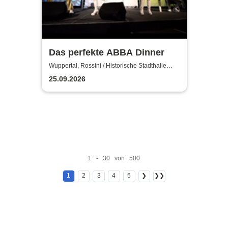
Das perfekte ABBA Dinner
Wuppertal, Rossini / Historische Stadthalle
Wuppertal
25.09.2026
1 - 30 von 500
1
2
3
4
5
❯
❯❯