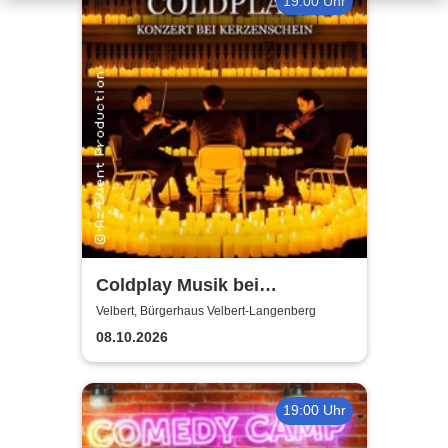
19:00 Uhr
Coldplay Musik bei
Kerzenschein
Velbert, Bürgerhaus Velbert-Langenberg
08.10.2026
19:00 Uhr