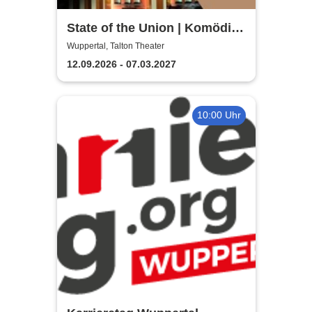
State of the Union | Komödie
von Nick Hornby
Wuppertal, Talton Theater
12.09.2026 - 07.03.2027
10:00 Uhr