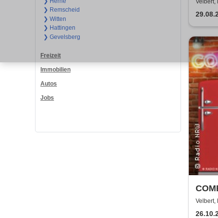
❯ Herne
Velbert,
❯ Remscheid
29.08.
❯ Witten
❯ Hattingen
❯ Gevelsberg
Freizeit
Immobilien
Autos
Jobs
COME
Velbert,
26.10.