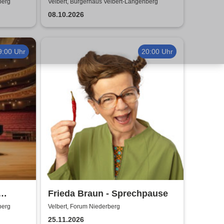
Kerzenschein
berg
Velbert, Bürgerhaus Velbert-Langenberg
08.10.2026
9:00 Uhr
20:00 Uhr
Frieda Braun - Sprechpause
berg
Velbert, Forum Niederberg
ico
25.11.2026