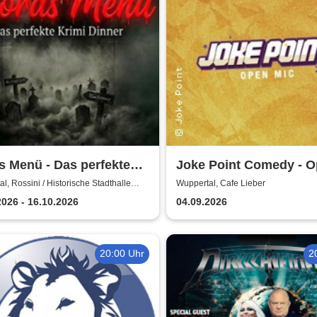
 Menü - Das perfekte
Joke Point Comedy - 
 Dinner
Mic | Cafe Lieber
l, Rossini / Historische Stadthalle
Wuppertal, Cafe Lieber
al
2026 - 16.10.2026
04.09.2026
20:00 Uhr
2