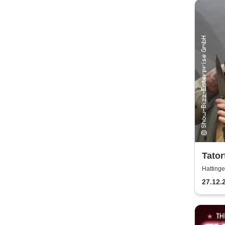
Tator
lässt
Hatting
27.12.