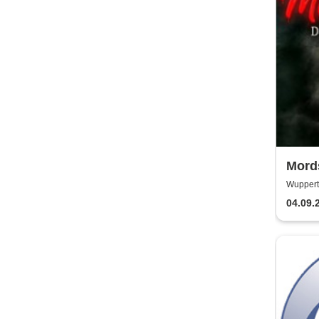
Mords
Krimi
Wupperta
Wuppert
04.09.