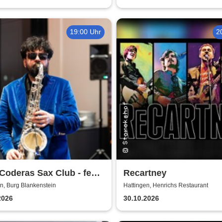
Einaudi Tribute bei
Kerzenschein
19:00 Uhr
2
Coderas Sax Club - feat.
Recartney
acami
n, Burg Blankenstein
Hattingen, Henrichs Restaurant
2026
30.10.2026