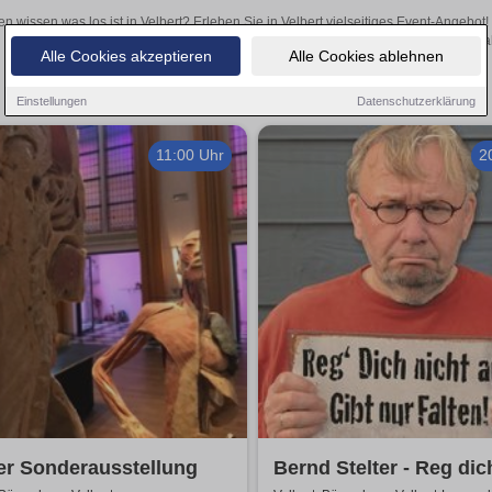
en wissen was los ist in Velbert? Erleben Sie in Velbert vielseitiges Event-Angebo
aufregende Veranstaltungen in Velbert – hier finden a
Alle Cookies akzeptieren
Alle Cookies ablehnen
Einstellungen
Datenschutzerklärung
11:00 Uhr
2
er Sonderausstellung
Bernd Stelter - Reg dic