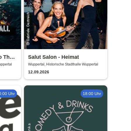
o The
Salut Salon - Heimat
uppertal
Wuppertal, Historische Stadthalle Wuppertal
12.09.2026
0:00 Uhr
18:00 Uhr