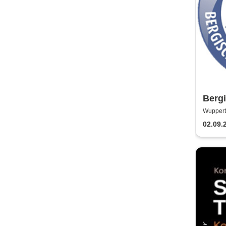
Bergi
Bunde
Wupperta
02.09.