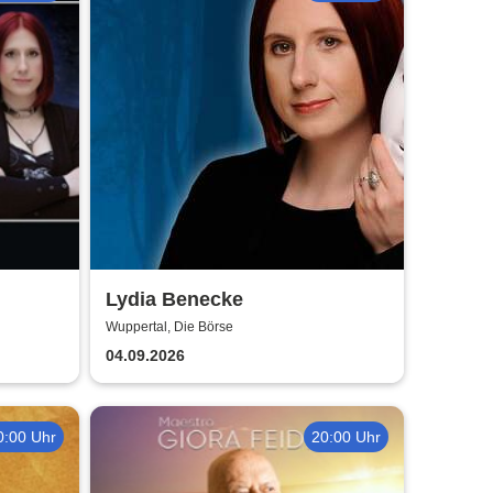
Lydia Benecke
und
Wuppertal, Die Börse
04.09.2026
0:00 Uhr
20:00 Uhr