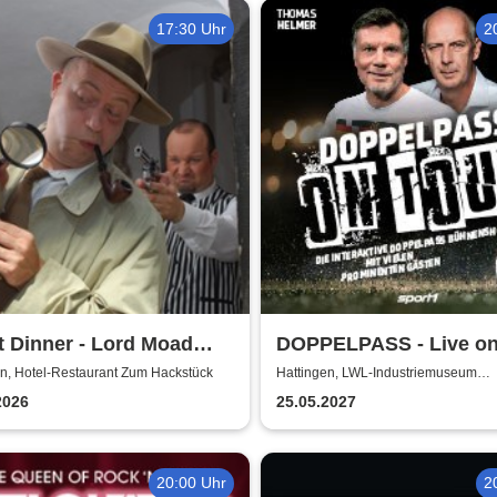
17:30 Uhr
2
t Dinner - Lord Moad
DOPPELPASS - Live on
 bitten!
en, Hotel-Restaurant Zum Hackstück
Hattingen, LWL-Industriemuseum
Henrichshütte
2026
25.05.2027
20:00 Uhr
2