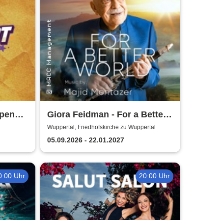
Open
Giora Feidman - For a Better
World
Wuppertal, Friedhofskirche zu Wuppertal
05.09.2026 - 22.01.2027
0:00 Uhr
20:00 Uhr