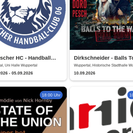
scher HC - Handball
Dirkschneider - Balls T
sliga Saison 2026/27
Wall
l, Uni Halle Wuppertal
Wuppertal, Historische Stadthalle W
2026 - 05.09.2026
10.09.2026
18:00 Uhr
1