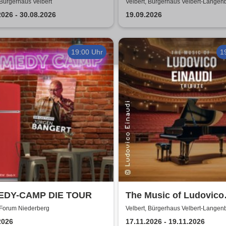
auf. Gibt nur Falten!
 Bürgerhaus Velbert
Velbert, Bürgerhaus Velbert-Langen
2026 - 30.08.2026
19.09.2026
19:00 Uhr
1
DY-CAMP DIE TOUR
The Music of Ludovico
Einaudi: Tribute-
 Forum Niederberg
Velbert, Bürgerhaus Velbert-Langen
Klavierkonzert - Ludov
2026
17.11.2026 - 19.11.2026