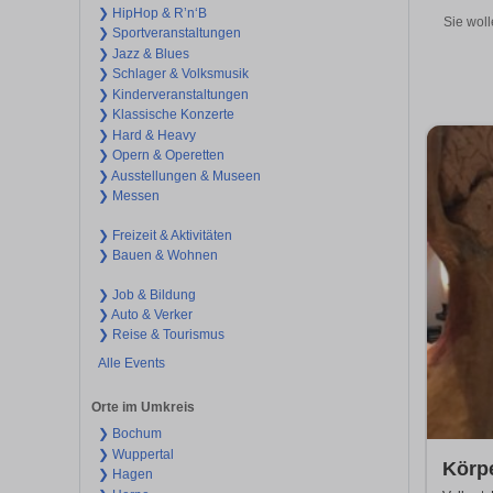
❯ HipHop & R’n‘B
Sie woll
❯ Sportveranstaltungen
❯ Jazz & Blues
❯ Schlager & Volksmusik
❯ Kinderveranstaltungen
❯ Klassische Konzerte
❯ Hard & Heavy
❯ Opern & Operetten
❯ Ausstellungen & Museen
❯ Messen
❯ Freizeit & Aktivitäten
❯ Bauen & Wohnen
❯ Job & Bildung
❯ Auto & Verker
❯ Reise & Tourismus
Alle Events
Orte im Umkreis
❯ Bochum
❯ Wuppertal
Körp
❯ Hagen