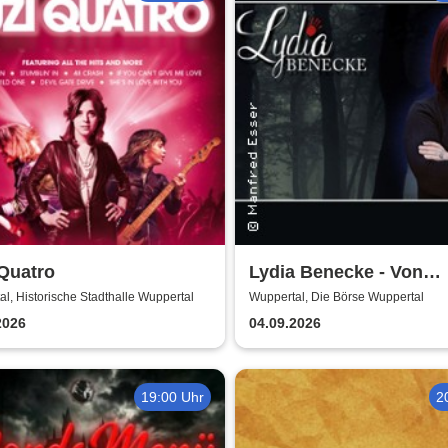
Quatro
Lydia Benecke - Von
Hochstapelei, Betrug 
l, Historische Stadthalle Wuppertal
Wuppertal, Die Börse Wuppertal
Gaslighting
2026
04.09.2026
19:00 Uhr
2