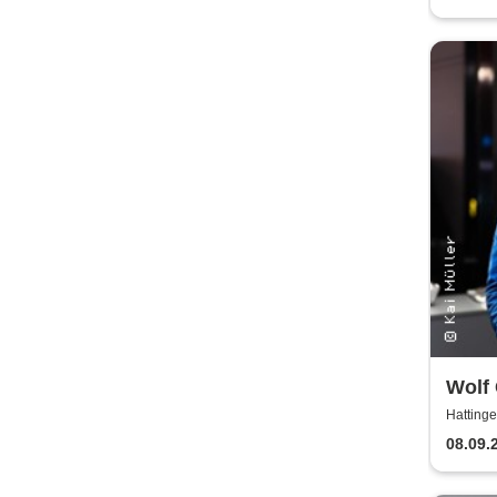
Wolf 
DJ m
Hattinge
08.09.