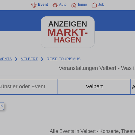
Event
Auto
Immo
Job
ANZEIGEN
MARKT-
HAGEN
VENTS
❯
VELBERT
❯
REISE-TOURISMUS
Veranstaltungen Velbert - Was is
×
t
Alle Events in Velbert - Konzerte, Thea