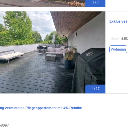
1 / 7
Exklusives
Lünen, 445
Wohnung
1 / 17
stig vermietetes Pflegeappartement mit 4% Rendite
58097