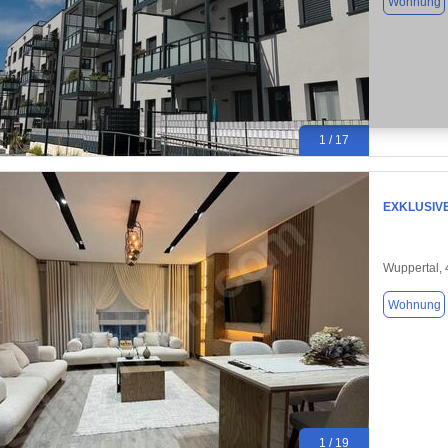
Wohnung
1 / 17
EXKLUSIV
Wuppertal,
Wohnung
1 / 19