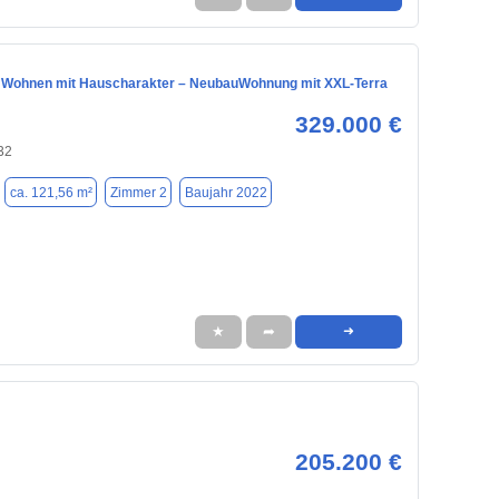
 Wohnen mit Hauscharakter – NeubauWohnung mit XXL-Terra
329.000 €
32
ca. 121,56 m²
Zimmer 2
Baujahr 2022
★
➦
➜
205.200 €