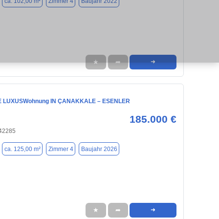
ca. 102,00 m²
Zimmer 4
Baujahr 2022
★
➦
➜
E LUXUSWohnung IN ÇANAKKALE – ESENLER
185.000 €
 42285
ca. 125,00 m²
Zimmer 4
Baujahr 2026
★
➦
➜