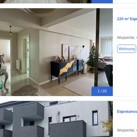
220 m² Eig
Wuppertal,
Wohnung
1 / 20
Eigentums
Wuppertal,