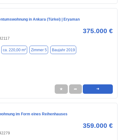
entumswohnung in Ankara (Türkei) | Eryaman
375.000 €
 42117
ca. 220,00 m²
Zimmer 5
Baujahr 2019
★
➦
➜
wohnung im Form eines Reihenhauses
359.000 €
 42279