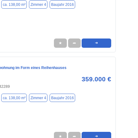
ca. 138,00 m²
Zimmer 4
Baujahr 2016
★
➦
➜
wohnung im Form eines Reihenhauses
359.000 €
 42289
ca. 138,00 m²
Zimmer 4
Baujahr 2016
★
➦
➜