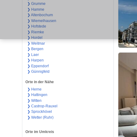
❯ Grumme
❯ Hamme
❯ Altenbochum
❯ Wiemelhausen
❯ Hofstede
❯ Riemke
❯ Hordel
❯ Weitmar
❯ Bergen
❯ Laer
❯ Harpen
❯ Eppendorf
❯ Günnigfeld
Orte in der Nähe
❯ Herne
❯ Hattingen
❯ Witten
❯ Castrop-Rauxel
❯ Sprockhövel
❯ Wetter (Ruhr)
Orte im Umkreis