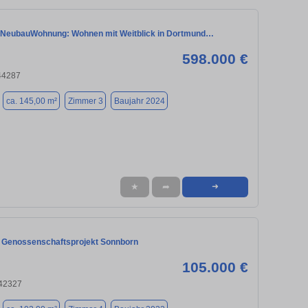
 NeubauWohnung: Wohnen mit Weitblick in Dortmund…
598.000 €
44287
ca. 145,00 m²
Zimmer 3
Baujahr 2024
★
➦
➜
 Genossenschaftsprojekt Sonnborn
105.000 €
 42327