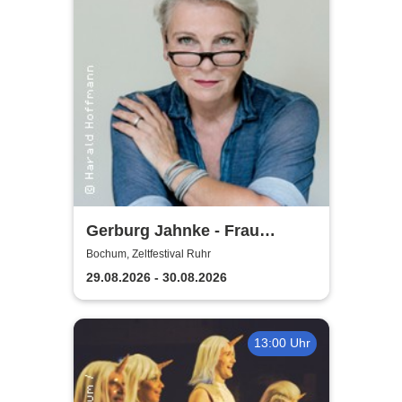
Gerburg Jahnke - Frau
Jahnke hat eingeladen
Bochum, Zeltfestival Ruhr
29.08.2026 - 30.08.2026
13:00 Uhr