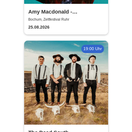
Amy Macdonald -
Sommershows 2026
Bochum, Zeltfestival Ruhr
25.08.2026
19:00 Uhr