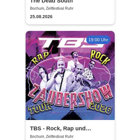
The Dead South
Bochum, Zeltfestival Ruhr
25.08.2026
19:00 Uhr
TBS - Rock, Rap und
Zaubershow Tour 2026
Bochum, Zeltfestival Ruhr