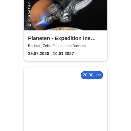
Planeten - Expedition ins
Sonnensystem | Zeiss
Bochum, Zeiss Planetarium Bochum
Planetarium Bochum
29.07.2026 - 10.01.2027
20:00 Uhr