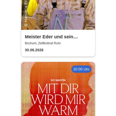
Meister Eder und sein
Pumuckl
Bochum, Zeltfestival Ruhr
30.08.2026
20:00 Uhr