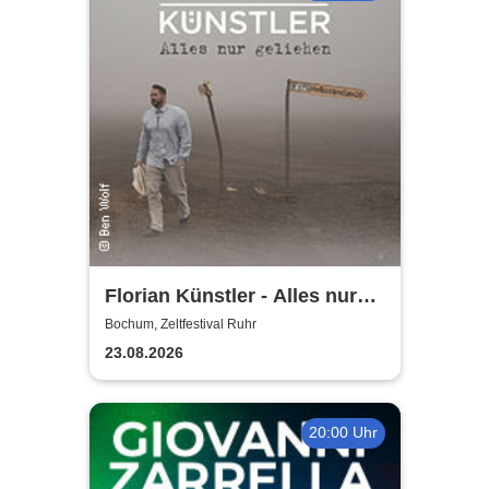
Florian Künstler - Alles nur
geliehen - Tour 2026/2027
Bochum, Zeltfestival Ruhr
23.08.2026
20:00 Uhr