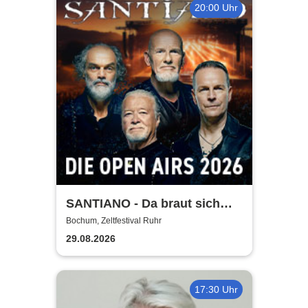
20:00 Uhr
SANTIANO - Da braut sich
was zusammen - Open Air
Bochum, Zeltfestival Ruhr
2026
29.08.2026
17:30 Uhr