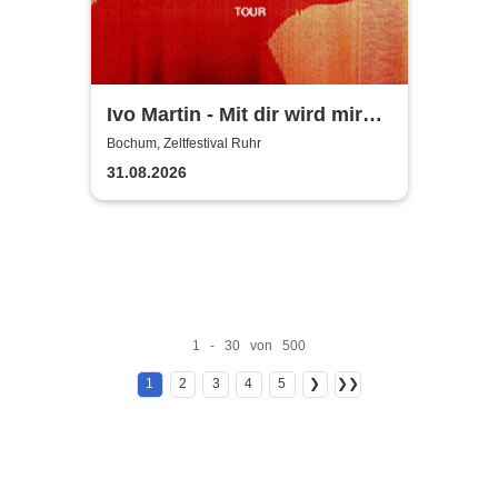
Ivo Martin - Mit dir wird mir
warm Tour 2026
Bochum, Zeltfestival Ruhr
31.08.2026
1 - 30 von 500
1
2
3
4
5
❯
❯❯