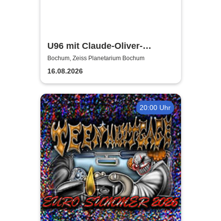
U96 mit Claude-Oliver-
Rudolph - 20.000 Meilen unter
Bochum, Zeiss Planetarium Bochum
dem Meer | Zeiss Planetarium
16.08.2026
Bochum
20:00 Uhr