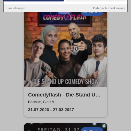
Einstellungen
Datenschutzerklärung
20:00 Uhr
Comedyflash - Die Stand Up
Comedy Show in Bochum
Bochum, Gleis 9
31.07.2026 - 27.03.2027