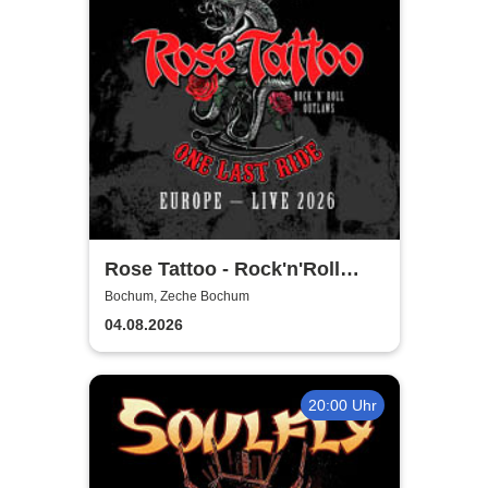
Rose Tattoo - Rock'n'Roll
Outlaws – One Last Ride
Bochum, Zeche Bochum
04.08.2026
20:00 Uhr