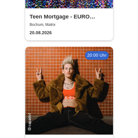
Teen Mortgage - EURO
SUMMER 2026
Bochum, Matrix
20.08.2026
20:00 Uhr