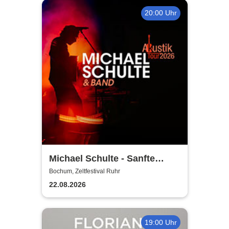
20:00 Uhr
Michael Schulte - Sanfte
Töne, besondere Orte Tour
Bochum, Zeltfestival Ruhr
2026
22.08.2026
19:00 Uhr