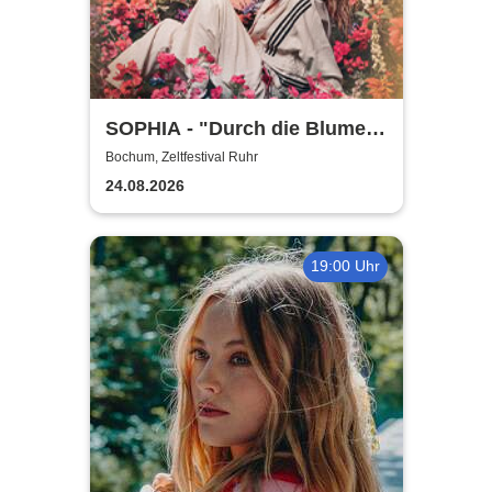
SOPHIA - "Durch die Blume"
Open Air Tour 2026
Bochum, Zeltfestival Ruhr
24.08.2026
19:00 Uhr