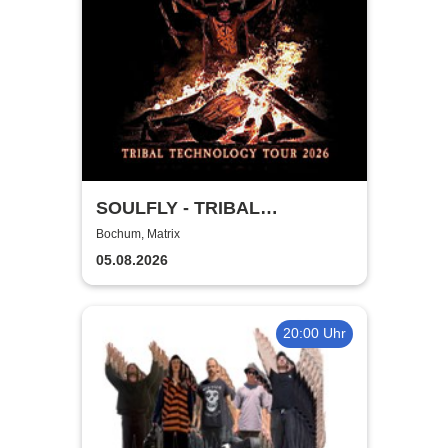
SOULFLY - TRIBAL
TECHNOLOGY TOUR 2026
Bochum, Matrix
05.08.2026
20:00 Uhr