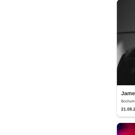
James
Ruhr
Bochum, 
21.08.