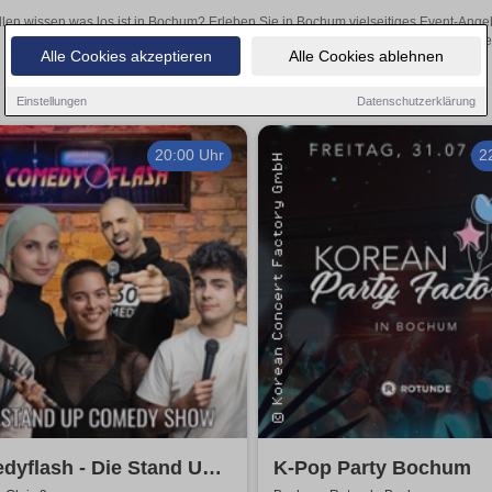
llen wissen was los ist in Bochum? Erleben Sie in Bochum vielseitiges Event-Ange
oder aufregende Veranstaltungen in Bochum – hier finden
Alle Cookies akzeptieren
Alle Cookies ablehnen
Einstellungen
Datenschutzerklärung
20:00 Uhr
2
dyflash - Die Stand Up
K-Pop Party Bochum