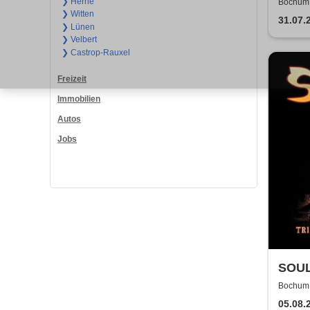
Come
❯ Herne
Bochum,
❯ Witten
31.07.
❯ Lünen
❯ Velbert
❯ Castrop-Rauxel
Freizeit
Immobilien
Autos
Jobs
SOUL
TECH
Bochum,
05.08.