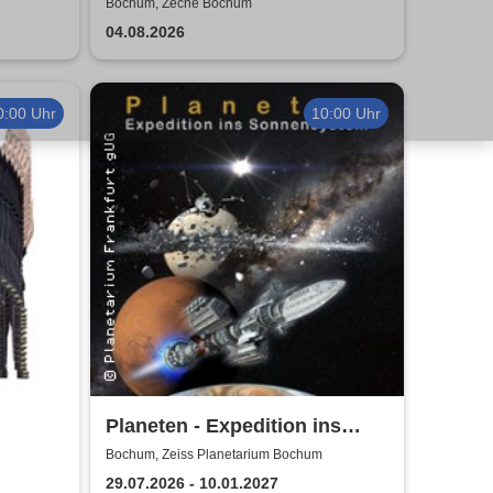
Outlaws – One Last Ride
Bochum, Zeche Bochum
04.08.2026
0:00 Uhr
10:00 Uhr
Planeten - Expedition ins
Sonnensystem | Zeiss
Bochum, Zeiss Planetarium Bochum
Planetarium Bochum
29.07.2026 - 10.01.2027