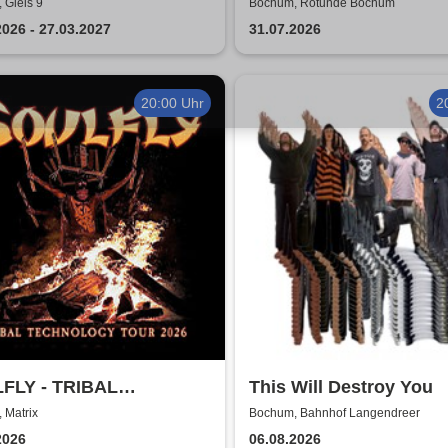
dy Show in Bochum
 Gleis 9
Bochum, Rotunde Bochum
2026 - 27.03.2027
31.07.2026
20:00 Uhr
2
FLY - TRIBAL
This Will Destroy You
NOLOGY TOUR 2026
 Matrix
Bochum, Bahnhof Langendreer
2026
06.08.2026