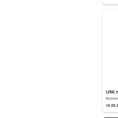
U96 m
Rudol
Bochum,
dem M
16.08.
Boc