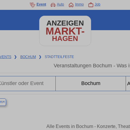
Event
Auto
Immo
Job
ANZEIGEN
MARKT-
HAGEN
VENTS
❯
BOCHUM
❯
STADTTEILFESTE
Veranstaltungen Bochum - Was i
×
um
Alle Events in Bochum - Konzerte, Thea