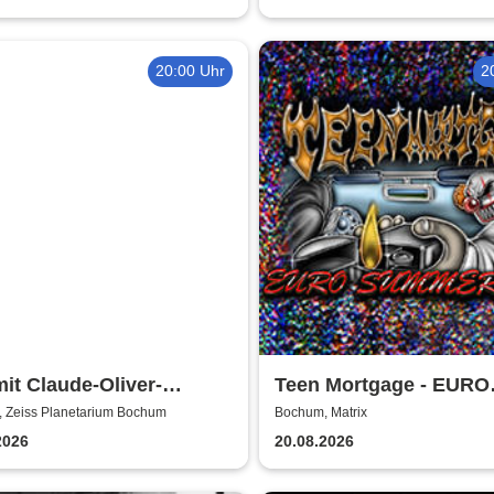
20:00 Uhr
2
it Claude-Oliver-
Teen Mortgage - EURO
ph - 20.000 Meilen unter
SUMMER 2026
 Zeiss Planetarium Bochum
Bochum, Matrix
eer | Zeiss Planetarium
2026
20.08.2026
hum