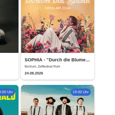
SOPHIA - "Durch die Blume"
Open Air Tour 2026
Bochum, Zeltfestival Ruhr
24.08.2026
0:00 Uhr
19:00 Uhr