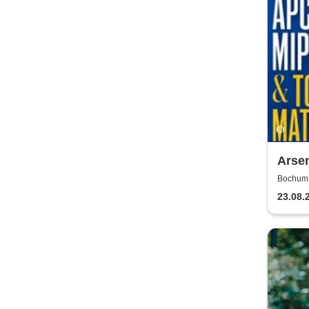
Arse
Matvi
Bochum,
23.08.