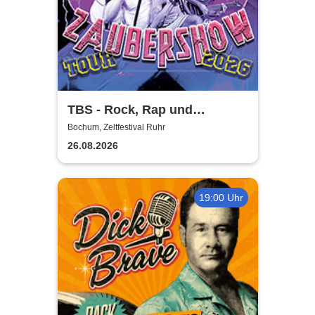
TBS - Rock, Rap und
Zaubershow Tour 2026
Bochum, Zeltfestival Ruhr
26.08.2026
19:00 Uhr