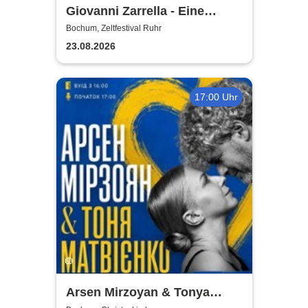
Giovanni Zarrella - Eine
italienische Sommernacht -
Bochum, Zeltfestival Ruhr
Live mit Band
23.08.2026
17:00 Uhr
Arsen Mirzoyan & Tonya