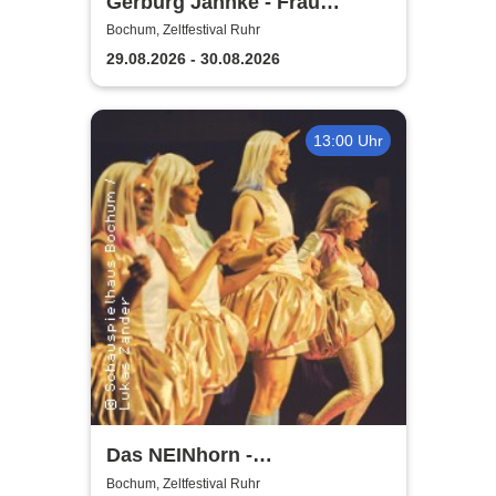
Gerburg Jahnke - Frau
Jahnke hat eingeladen
Bochum, Zeltfestival Ruhr
29.08.2026 - 30.08.2026
13:00 Uhr
Das NEINhorn -
Schauspielhaus Bochum
Bochum, Zeltfestival Ruhr