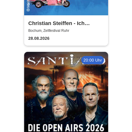
Christian Steiffen - Ich
komme! 2026
Bochum, Zeltfestival Ruhr
28.08.2026
20:00 Uhr