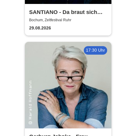
SANTIANO - Da braut sich
was zusammen - Open Air
Bochum, Zeltfestival Ruhr
2026
29.08.2026
17:30 Uhr