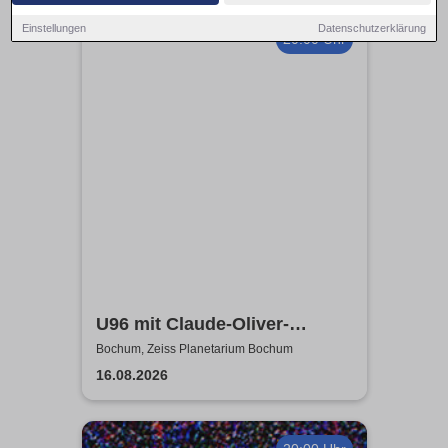
Einstellungen
Datenschutzerklärung
20:00 Uhr
U96 mit Claude-Oliver-
Rudolph - 20.000 Meilen unter
Bochum, Zeiss Planetarium Bochum
dem Meer | Zeiss Planetarium
16.08.2026
Bochum