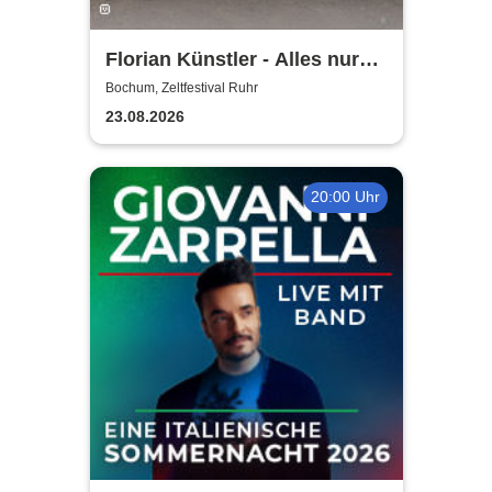
Florian Künstler - Alles nur
geliehen - Tour 2026/2027
Bochum, Zeltfestival Ruhr
23.08.2026
20:00 Uhr