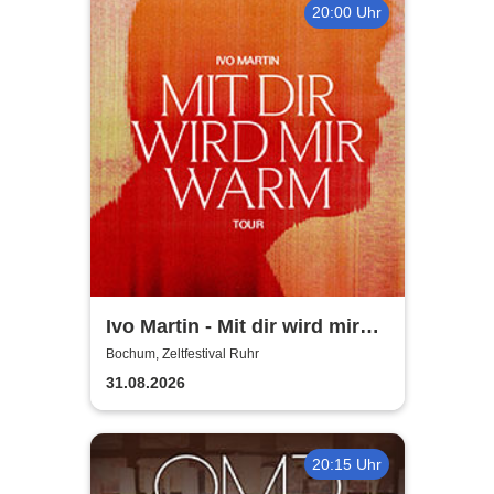
20:00 Uhr
Ivo Martin - Mit dir wird mir
warm Tour 2026
Bochum, Zeltfestival Ruhr
31.08.2026
20:15 Uhr