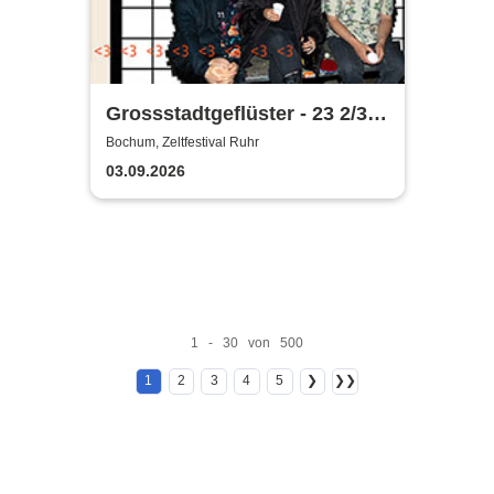
Grossstadtgeflüster - 23 2/3
Jahre Jubiläumstour 2026
Bochum, Zeltfestival Ruhr
03.09.2026
1 - 30 von 500
1
2
3
4
5
❯
❯❯