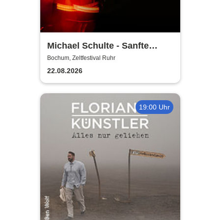
Michael Schulte - Sanfte
Töne, besondere Orte Tour
Bochum, Zeltfestival Ruhr
2026
22.08.2026
19:00 Uhr