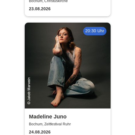
Matvienko - Benefizkonzert
Bochum, Christuskirche
23.08.2026
20:30 Uhr
Madeline Juno
Bochum, Zeltfestival Ruhr
24.08.2026