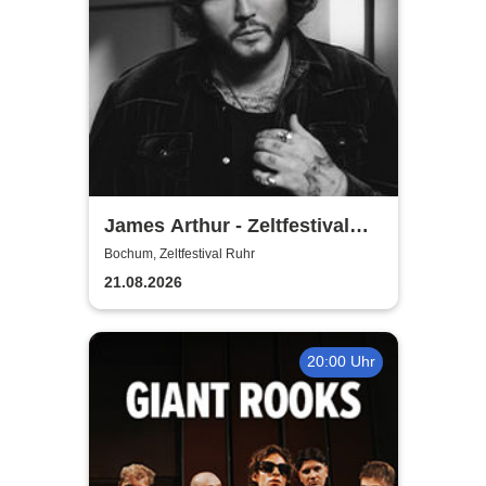
James Arthur - Zeltfestival
Ruhr
Bochum, Zeltfestival Ruhr
21.08.2026
20:00 Uhr