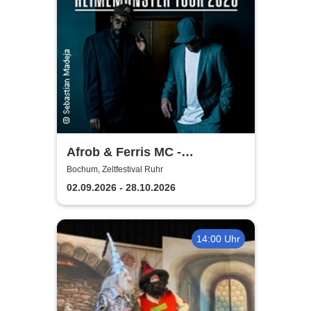
Afrob & Ferris MC -
Reimemonster Tour 2026
Bochum, Zeltfestival Ruhr
02.09.2026 - 28.10.2026
14:00 Uhr