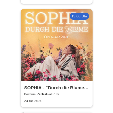
19:00 Uhr
SOPHIA - "Durch die Blume"
Open Air Tour 2026
Bochum, Zeltfestival Ruhr
24.08.2026