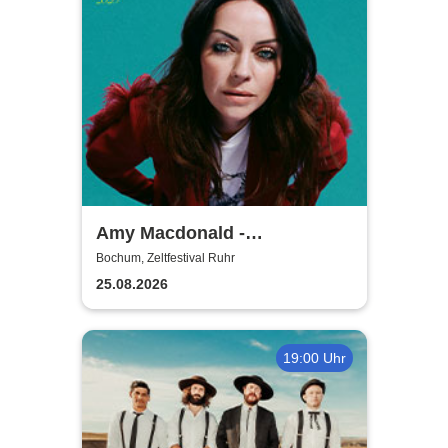
Amy Macdonald -
Sommershows 2026
Bochum, Zeltfestival Ruhr
25.08.2026
19:00 Uhr