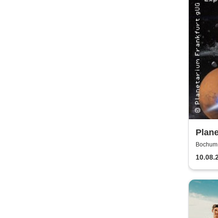
Plane
Sonn
Bochum,
Plan
10.08.