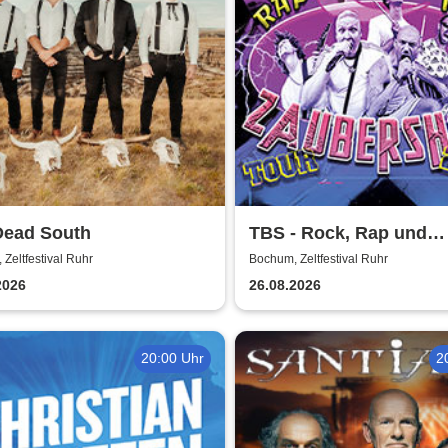
Dead South
TBS - Rock, Rap und
Zaubershow Tour 2026
Zeltfestival Ruhr
Bochum, Zeltfestival Ruhr
2026
26.08.2026
20:00 Uhr
2