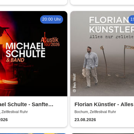
20:00 Uhr
1
el Schulte - Sanfte
Florian Künstler - Alles
 besondere Orte Tour
geliehen - Tour 2026/2
Zeltfestival Ruhr
Bochum, Zeltfestival Ruhr
2026
23.08.2026