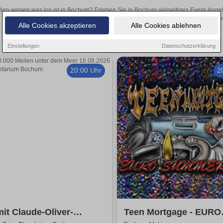
llen wissen was los ist in Bochum? Erleben Sie in Bochum vielseitiges Event-Ange
oder aufregende Veranstaltungen in Bochum – hier finden
Alle Cookies akzeptieren
Alle Cookies ablehnen
Einstellungen
Datenschutzerklärung
20:00 Uhr
2
it Claude-Oliver-
Teen Mortgage - EURO