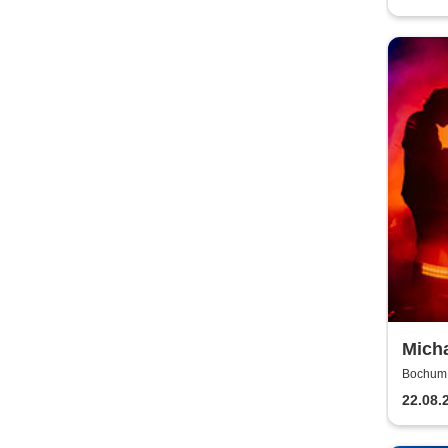
Micha
Töne,
Bochum, 
2026
22.08.