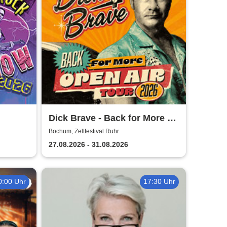
Dick Brave - Back for More -
Live 2026
Bochum, Zeltfestival Ruhr
27.08.2026 - 31.08.2026
0:00 Uhr
17:30 Uhr