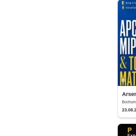
Arse
Matvi
Bochum,
23.08.