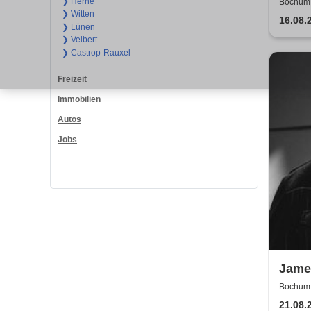
Rudol
❯ Herne
Bochum,
❯ Witten
dem M
16.08.
❯ Lünen
Boc
❯ Velbert
❯ Castrop-Rauxel
Freizeit
Immobilien
Autos
Jobs
James
Ruhr
Bochum, 
21.08.