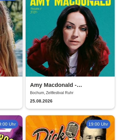
Amy Macdonald -
Sommershows 2026
Bochum, Zeltfestival Ruhr
25.08.2026
9:00 Uhr
19:00 Uhr