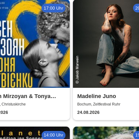
17:00 Uhr
2
n Mirzoyan & Tonya
Madeline Juno
enko - Benefizkonzert
 Christuskirche
Bochum, Zeltfestival Ruhr
2026
24.08.2026
14:00 Uhr
1