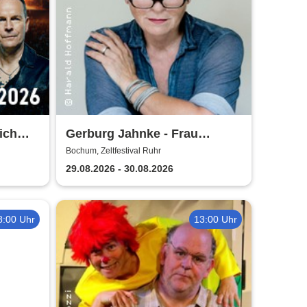
ich
Gerburg Jahnke - Frau
Air
Jahnke hat eingeladen
Bochum, Zeltfestival Ruhr
29.08.2026 - 30.08.2026
8:00 Uhr
13:00 Uhr