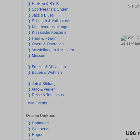
❯ HipHop & R’n‘B
Sie wo
❯ Sportveranstaltungen
❯ Jazz & Blues
❯ Schlager & Volksmusik
❯ Kinderveranstaltungen
❯ Klassische Konzerte
❯ Hard & Heavy
❯ Opern & Operetten
❯ Ausstellungen & Museen
❯ Messen
❯ Freizeit & Aktivitäten
❯ Bauen & Wohnen
❯ Job & Bildung
❯ Auto & Verker
❯ Reise & Tourismus
Alle Events
Orte im Umkreis
❯ Dortmund
❯ Wuppertal
U96 m
❯ Hagen