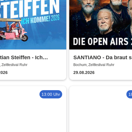
tian Steiffen - Ich
SANTIANO - Da braut s
e! 2026
was zusammen - Open 
Zeltfestival Ruhr
Bochum, Zeltfestival Ruhr
2026
2026
29.08.2026
13:00 Uhr
1