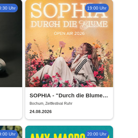
0:30 Uhr
19:00 Uhr
SOPHIA - "Durch die Blume"
Open Air Tour 2026
Bochum, Zeltfestival Ruhr
24.08.2026
9:00 Uhr
20:00 Uhr