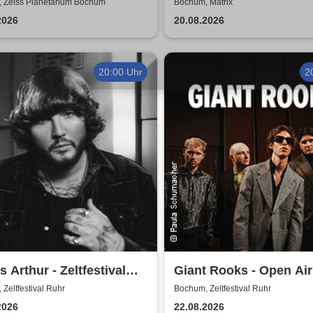
ph - 20.000 Meilen unter
SUMMER 2026
 Zeiss Planetarium Bochum
Bochum, Matrix
eer | Zeiss Planetarium
2026
20.08.2026
hum
20:00 Uhr
2
 Arthur - Zeltfestival
Giant Rooks - Open Air
Zeltfestival Ruhr
Bochum, Zeltfestival Ruhr
2026
22.08.2026