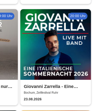
9:00 Uhr
20:00 Uhr
 nur
Giovanni Zarrella - Eine
027
italienische Sommernacht -
Bochum, Zeltfestival Ruhr
Live mit Band
23.08.2026