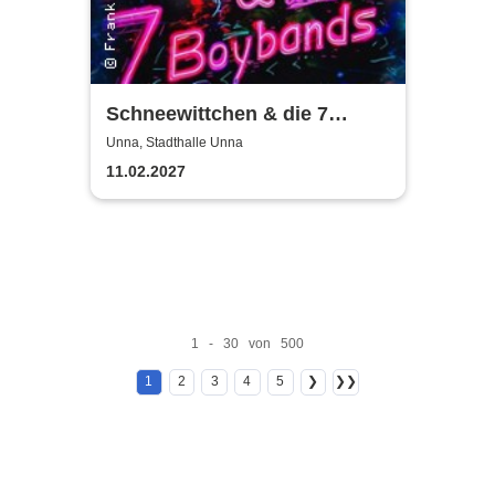
Schneewittchen & die 7
Boybands - THEATERHITS
Unna, Stadthalle Unna
präsentiert
11.02.2027
1 - 30 von 500
1
2
3
4
5
❯
❯❯