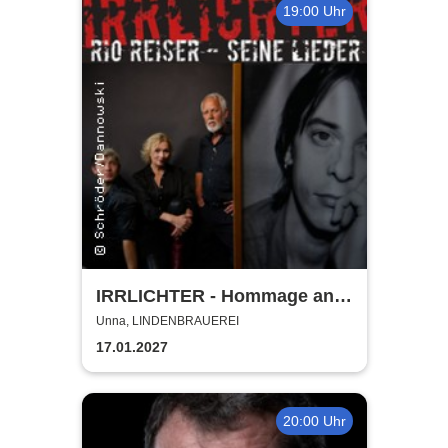
19:00 Uhr
IRRLICHTER - Hommage an
Rio Reiser
Unna, LINDENBRAUEREI
17.01.2027
20:00 Uhr