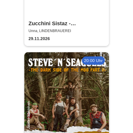
Zucchini Sistaz -
Weihnachten mit den
Unna, LINDENBRAUEREI
Zucchini Sistaz
29.11.2026
20:00 Uhr