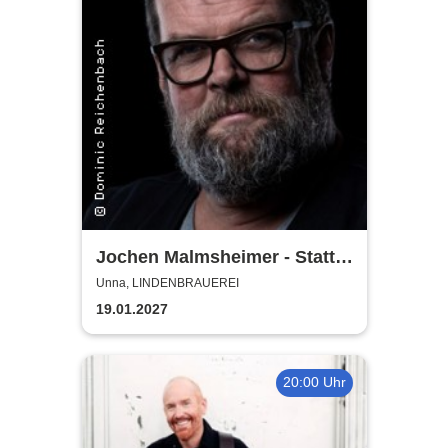
Jochen Malmsheimer - Statt
wesentlich die Welt bewegt,
Unna, LINDENBRAUEREI
hab ich wohl nur das Meer
19.01.2027
gepflügt
20:00 Uhr