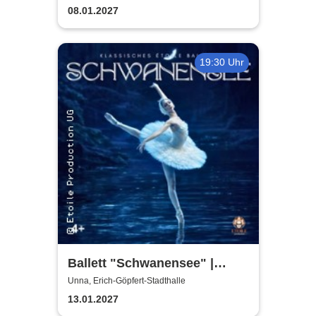
08.01.2027
19:30 Uhr
Ballett "Schwanensee" |
Klassisches Etoile Ballett
Unna, Erich-Göpfert-Stadthalle
13.01.2027