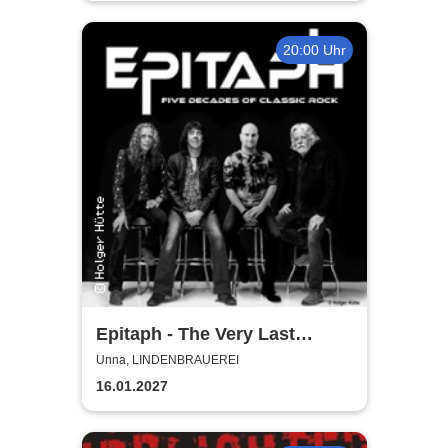
20:00 Uhr
Epitaph - The Very Last
Concert
Unna, LINDENBRAUEREI
16.01.2027