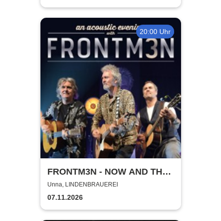
20:00 Uhr
FRONTM3N - NOW AND TH3N
- Tour 2026
Unna, LINDENBRAUEREI
07.11.2026