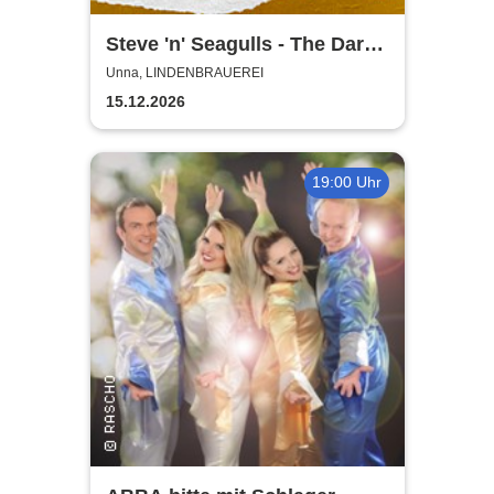
Steve 'n' Seagulls - The Dark
Side of the Moo Part II
Unna, LINDENBRAUEREI
15.12.2026
19:00 Uhr