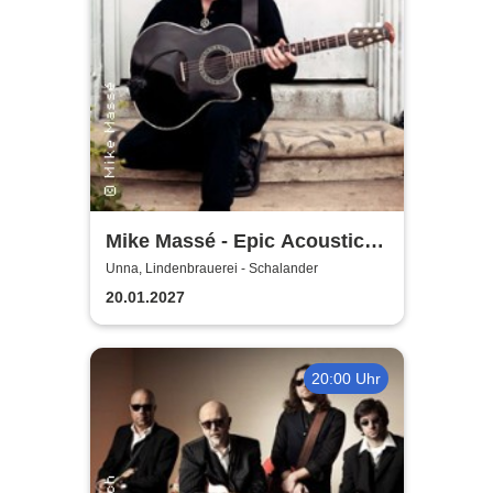
Mike Massé - Epic Acoustic
Classic Rock in Concert
Unna, Lindenbrauerei - Schalander
20.01.2027
20:00 Uhr