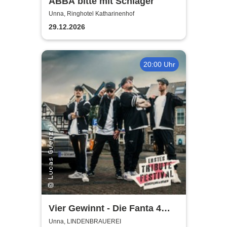
ABBA bitte mit Schlager
Unna, Ringhotel Katharinenhof
29.12.2026
20:00 Uhr
Vier Gewinnt - Die Fanta 4
Tributeband
Unna, LINDENBRAUEREI