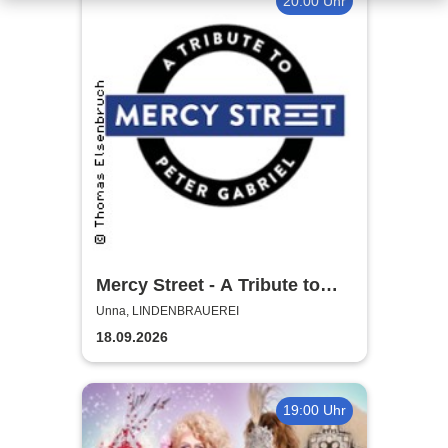
20:00 Uhr
Mercy Street - A Tribute to
Peter Gabriel
Unna, LINDENBRAUEREI
18.09.2026
19:00 Uhr