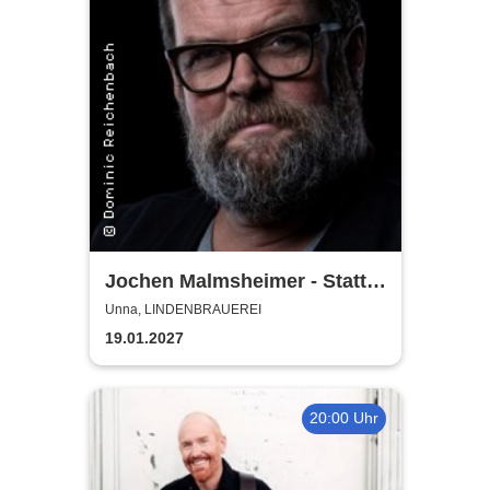
Jochen Malmsheimer - Statt
wesentlich die Welt bewegt,
Unna, LINDENBRAUEREI
hab ich wohl nur das Meer
19.01.2027
gepflügt
20:00 Uhr