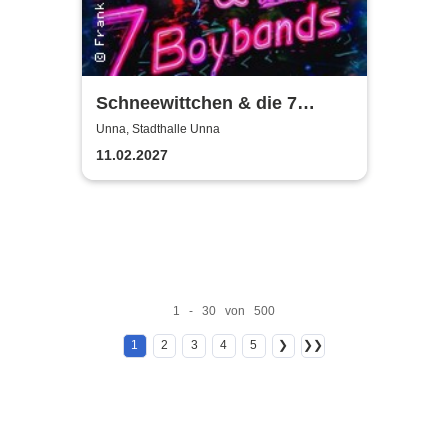
Schneewittchen & die 7
Boybands - THEATERHITS
Unna, Stadthalle Unna
präsentiert
11.02.2027
1 - 30 von 500
1
2
3
4
5
❯
❯❯