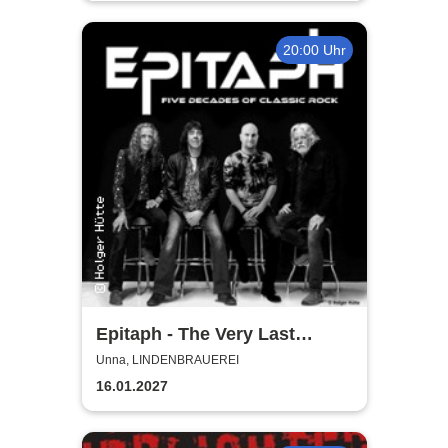
20:00 Uhr
Epitaph - The Very Last
Concert
Unna, LINDENBRAUEREI
16.01.2027