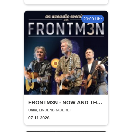
20:00 Uhr
FRONTM3N - NOW AND TH3N
- Tour 2026
Unna, LINDENBRAUEREI
07.11.2026