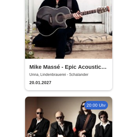
Mike Massé - Epic Acoustic
Classic Rock in Concert
Unna, Lindenbrauerei - Schalander
20.01.2027
20:00 Uhr