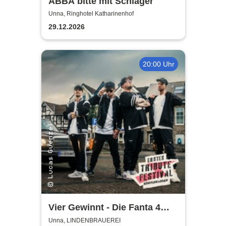
ABBA bitte mit Schlager
Unna, Ringhotel Katharinenhof
29.12.2026
20:00 Uhr
Vier Gewinnt - Die Fanta 4
Tributeband
Unna, LINDENBRAUEREI