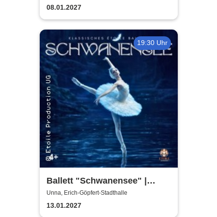
08.01.2027
19:30 Uhr
Ballett "Schwanensee" |
Klassisches Etoile Ballett
Unna, Erich-Göpfert-Stadthalle
13.01.2027