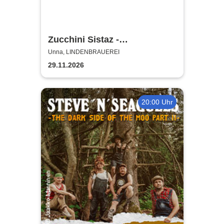
Zucchini Sistaz -
Weihnachten mit den
Unna, LINDENBRAUEREI
Zucchini Sistaz
29.11.2026
20:00 Uhr