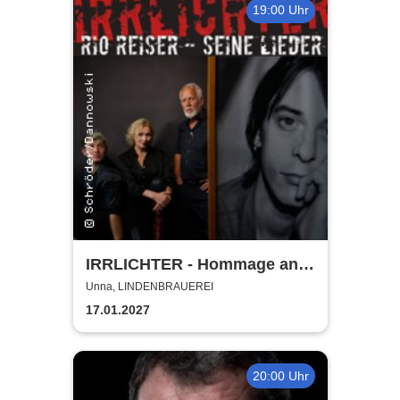
19:00 Uhr
IRRLICHTER - Hommage an
Rio Reiser
Unna, LINDENBRAUEREI
17.01.2027
20:00 Uhr