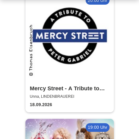
20:00 Uhr
Mercy Street - A Tribute to
Peter Gabriel
Unna, LINDENBRAUEREI
18.09.2026
19:00 Uhr