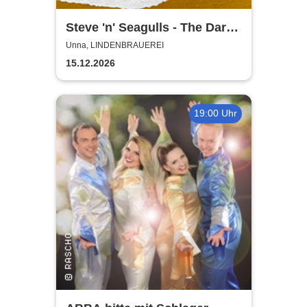
Steve 'n' Seagulls - The Dark
Side of the Moo Part II
Unna, LINDENBRAUEREI
15.12.2026
19:00 Uhr