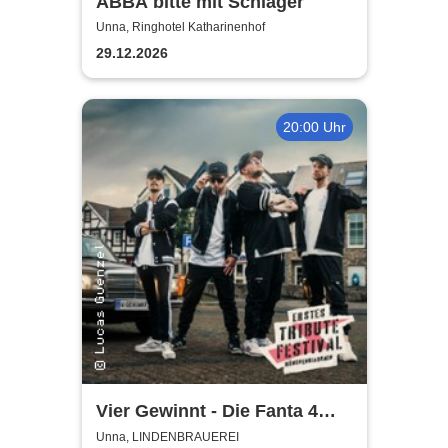
ABBA bitte mit Schlager
Unna, Ringhotel Katharinenhof
29.12.2026
20:00 Uhr
Vier Gewinnt - Die Fanta 4
Tributeband
Unna, LINDENBRAUEREI