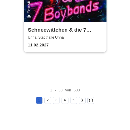
Schneewittchen & die 7
Boybands - THEATERHITS
Unna, Stadthalle Unna
präsentiert
11.02.2027
1 - 30 von 500
1
2
3
4
5
❯
❯❯