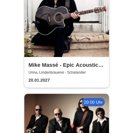
Mike Massé - Epic Acoustic
Classic Rock in Concert
Unna, Lindenbrauerei - Schalander
20.01.2027
20:00 Uhr