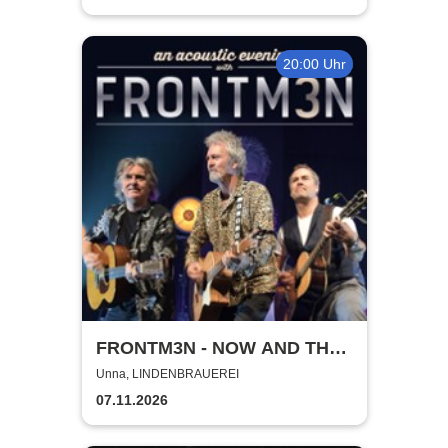
20:00 Uhr
FRONTM3N - NOW AND TH3N
- Tour 2026
Unna, LINDENBRAUEREI
07.11.2026