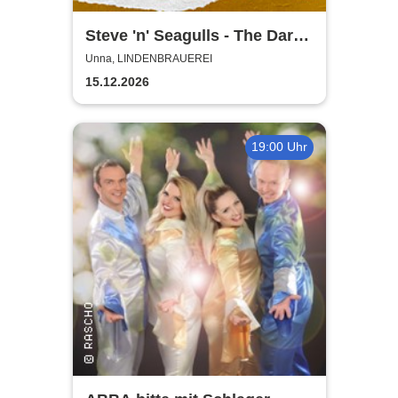
Steve 'n' Seagulls - The Dark
Side of the Moo Part II
Unna, LINDENBRAUEREI
15.12.2026
19:00 Uhr