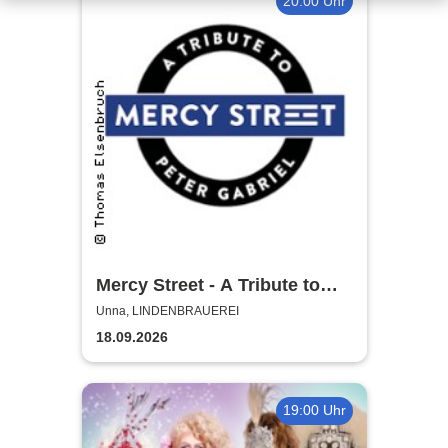
20:00 Uhr
Mercy Street - A Tribute to
Peter Gabriel
Unna, LINDENBRAUEREI
18.09.2026
19:00 Uhr