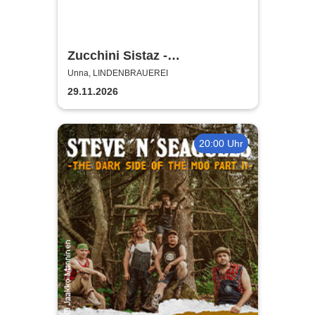
Zucchini Sistaz -
Weihnachten mit den
Unna, LINDENBRAUEREI
Zucchini Sistaz
29.11.2026
20:00 Uhr