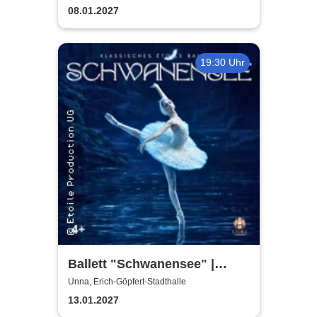
08.01.2027
19:30 Uhr
Ballett "Schwanensee" |
Klassisches Etoile Ballett
Unna, Erich-Göpfert-Stadthalle
13.01.2027