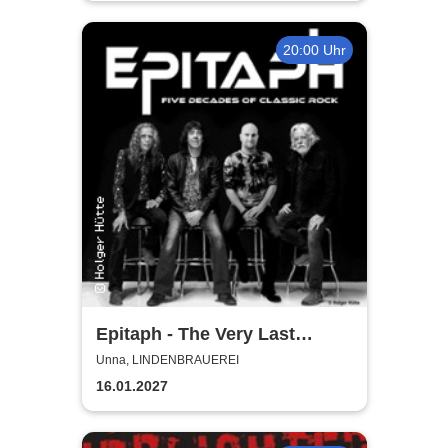
20:00 Uhr
Epitaph - The Very Last
Concert
Unna, LINDENBRAUEREI
16.01.2027