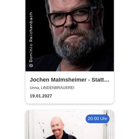
Jochen Malmsheimer - Statt
wesentlich die Welt bewegt,
Unna, LINDENBRAUEREI
hab ich wohl nur das Meer
19.01.2027
gepflügt
20:00 Uhr