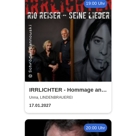
19:00 Uhr
IRRLICHTER - Hommage an
Rio Reiser
Unna, LINDENBRAUEREI
17.01.2027
20:00 Uhr