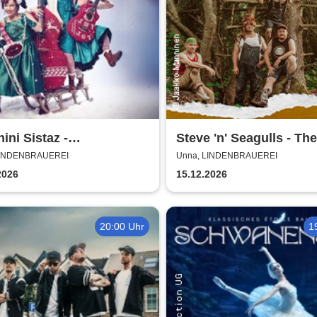
ini Sistaz -
Steve 'n' Seagulls - Th
nachten mit den
Side of the Moo Part II
LINDENBRAUEREI
Unna, LINDENBRAUEREI
ini Sistaz
2026
15.12.2026
20:00 Uhr
1