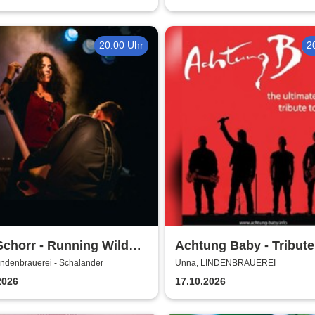
20:00 Uhr
2
Schorr - Running Wild
Achtung Baby - Tribute
 2026
indenbrauerei - Schalander
Unna, LINDENBRAUEREI
2026
17.10.2026