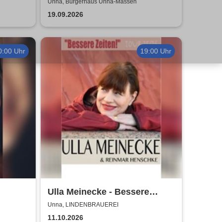
Unna, Bürgerhaus Unna-Massen
19.09.2026
0:00 Uhr
19:00 Uhr
Ulla Meinecke - Bessere
Zeiten Tour
Unna, LINDENBRAUEREI
11.10.2026