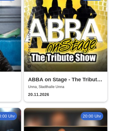
ABBA on Stage - The Tribute
Show
Unna, Stadthalle Unna
20.11.2026
0:00 Uhr
20:00 Uhr