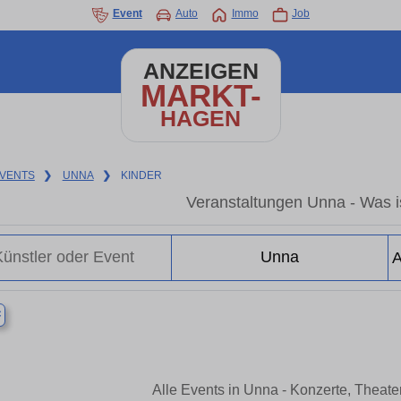
Event
Auto
Immo
Job
ANZEIGEN
MARKT-
HAGEN
VENTS
❯
UNNA
❯
KINDER
Veranstaltungen Unna - Was is
×
Alle Events in Unna - Konzerte, Theat