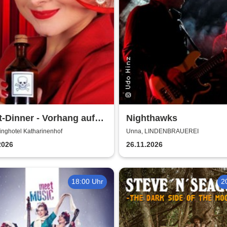
t-Dinner - Vorhang auf
Nighthawks
ord
inghotel Katharinenhof
Unna, LINDENBRAUEREI
2026
26.11.2026
18:00 Uhr
2