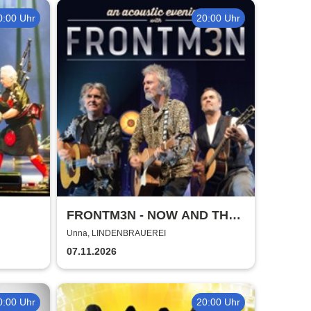
0:00 Uhr
20:00 Uhr
FRONTM3N - NOW AND TH3N
- Tour 2026
Unna, LINDENBRAUEREI
07.11.2026
0:00 Uhr
20:00 Uhr