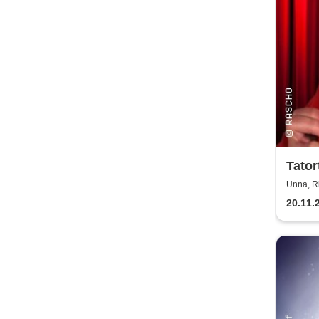
Tator
für M
Unna, R
20.11.