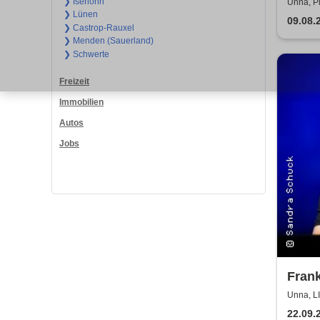
2026
❯ Iserlohn
Unna, Pl
❯ Lünen
09.08.
❯ Castrop-Rauxel
❯ Menden (Sauerland)
❯ Schwerte
Freizeit
Immobilien
Autos
Jobs
Frank
Unna, 
22.09.