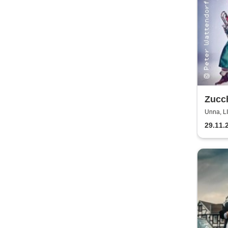
Zucch
Weih
Unna, 
Zucch
29.11.