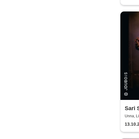
Sari 
Tour
Unna, L
13.10.