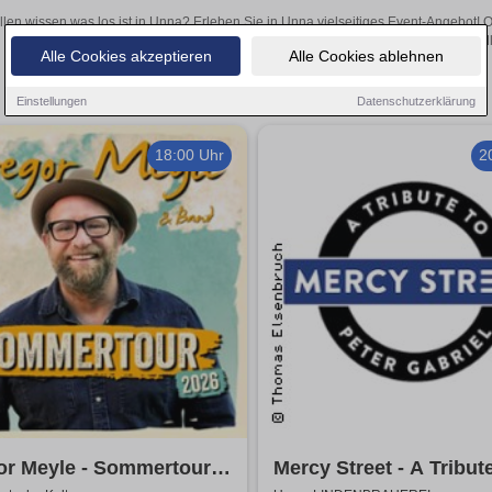
llen wissen was los ist in Unna? Erleben Sie in Unna vielseitiges Event-Angebot! 
aufregende Veranstaltungen in Unna – hier finden all
Alle Cookies akzeptieren
Alle Cookies ablehnen
Einstellungen
Datenschutzerklärung
18:00 Uhr
2
or Meyle - Sommertour
Mercy Street - A Tribut