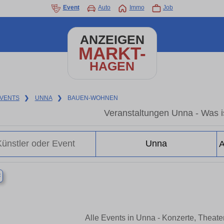
Event
Auto
Immo
Job
ANZEIGEN
MARKT-
HAGEN
VENTS
❯
UNNA
❯
BAUEN-WOHNEN
Veranstaltungen Unna - Was is
×
Alle Events in Unna - Konzerte, Theat