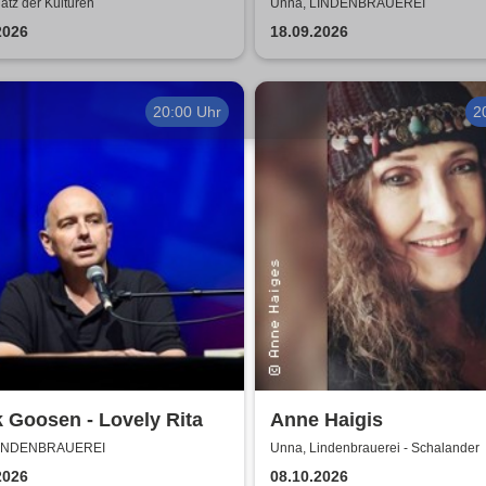
Peter Gabriel
atz der Kulturen
Unna, LINDENBRAUEREI
2026
18.09.2026
20:00 Uhr
2
 Goosen - Lovely Rita
Anne Haigis
LINDENBRAUEREI
Unna, Lindenbrauerei - Schalander
2026
08.10.2026