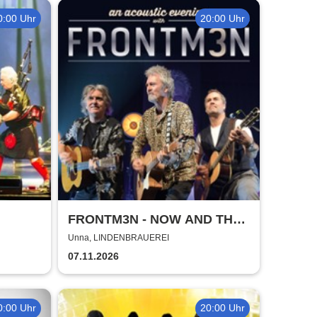
0:00 Uhr
20:00 Uhr
FRONTM3N - NOW AND TH3N
- Tour 2026
Unna, LINDENBRAUEREI
07.11.2026
0:00 Uhr
20:00 Uhr