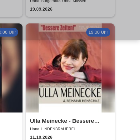
Unna, Bürgerhaus Unna-Massen
19.09.2026
0:00 Uhr
19:00 Uhr
Ulla Meinecke - Bessere
Zeiten Tour
Unna, LINDENBRAUEREI
11.10.2026