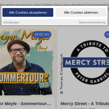
llen wissen was los ist in Unna? Erleben Sie in Unna vielseitiges Event-Angebot! 
aufregende Veranstaltungen in Unna – hier finden all
Alle Cookies akzeptieren
Alle Cookies ablehnen
Einstellungen
Datenschutzerklärung
18:00 Uhr
2
or Meyle - Sommertour
Mercy Street - A Tribut