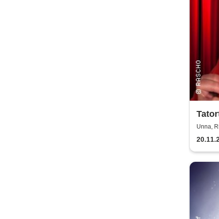
Tator
für M
Unna, R
20.11.