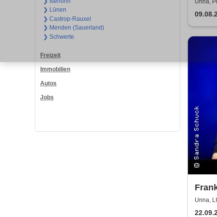
2026
❯ Iserlohn
Unna, Pl
❯ Lünen
09.08.
❯ Castrop-Rauxel
❯ Menden (Sauerland)
❯ Schwerte
Freizeit
Immobilien
Autos
Jobs
Frank
Unna, 
22.09.