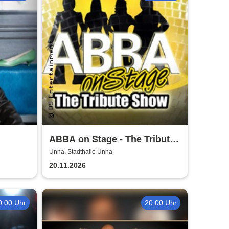
ABBA on Stage - The Tribute
Show
Unna, Stadthalle Unna
20.11.2026
0:00 Uhr
20:00 Uhr