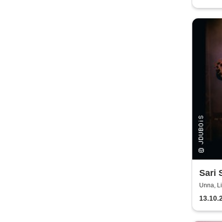
Sari 
Tour
Unna, L
13.10.