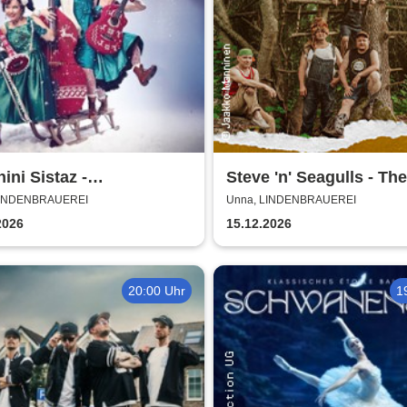
ini Sistaz -
Steve 'n' Seagulls - Th
nachten mit den
Side of the Moo Part II
LINDENBRAUEREI
Unna, LINDENBRAUEREI
ini Sistaz
2026
15.12.2026
20:00 Uhr
1