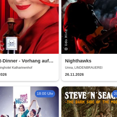
t-Dinner - Vorhang auf
Nighthawks
ord
inghotel Katharinenhof
Unna, LINDENBRAUEREI
2026
26.11.2026
18:00 Uhr
2