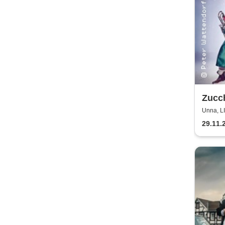
Zucch
Weih
Unna, 
Zucch
29.11.