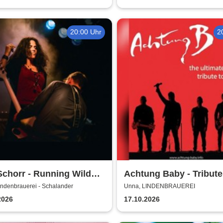
20:00 Uhr
2
Schorr - Running Wild
Achtung Baby - Tribute
 2026
indenbrauerei - Schalander
Unna, LINDENBRAUEREI
2026
17.10.2026