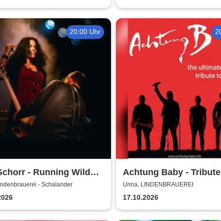
20:00 Uhr
2
Schorr - Running Wild
Achtung Baby - Tribute
 2026
indenbrauerei - Schalander
Unna, LINDENBRAUEREI
2026
17.10.2026