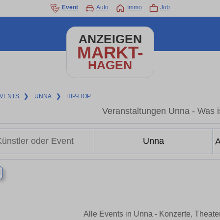
Event
Auto
Immo
Job
ANZEIGEN
MARKT-
HAGEN
VENTS
❯
UNNA
❯
HIP-HOP
Veranstaltungen Unna - Was is
×
Alle Events in Unna - Konzerte, Theat