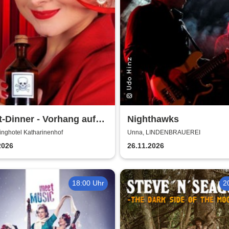
t-Dinner - Vorhang auf
Nighthawks
ord
inghotel Katharinenhof
Unna, LINDENBRAUEREI
2026
26.11.2026
18:00 Uhr
2