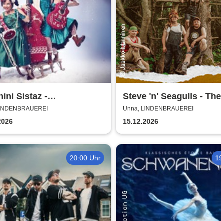
ini Sistaz -
Steve 'n' Seagulls - Th
nachten mit den
Side of the Moo Part II
LINDENBRAUEREI
Unna, LINDENBRAUEREI
ini Sistaz
2026
15.12.2026
20:00 Uhr
1