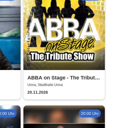
ABBA on Stage - The Tribute
Show
Unna, Stadthalle Unna
20.11.2026
0:00 Uhr
20:00 Uhr