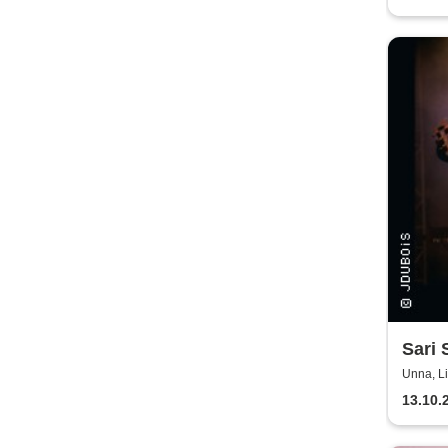
Sari 
Tour
Unna, L
13.10.