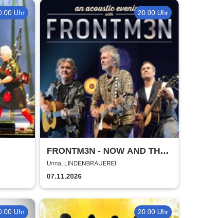
0:00 Uhr
20:00 Uhr
FRONTM3N - NOW AND TH3N
- Tour 2026
Unna, LINDENBRAUEREI
07.11.2026
0:00 Uhr
20:00 Uhr