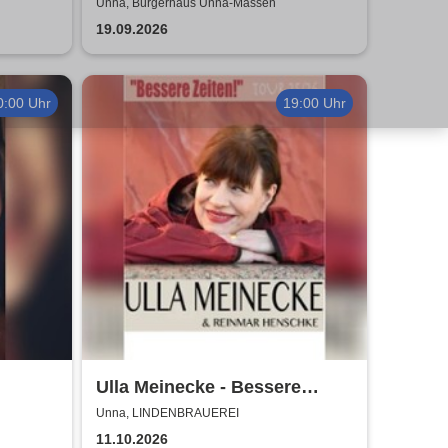
Unna, Bürgerhaus Unna-Massen
19.09.2026
0:00 Uhr
19:00 Uhr
Ulla Meinecke - Bessere
Zeiten Tour
Unna, LINDENBRAUEREI
11.10.2026