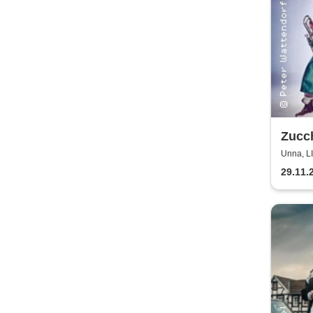
Zucch
Weih
Unna, 
Zucch
29.11.