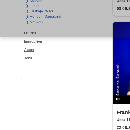
2026
❯ Iserlohn
Unna, Pl
❯ Lünen
09.08.
❯ Castrop-Rauxel
❯ Menden (Sauerland)
❯ Schwerte
Freizeit
Immobilien
Autos
Jobs
Frank
Unna, 
22.09.