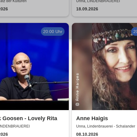
Peter Gabriel
atz der Kulturen
Unna, LINDENBRAUEREI
2026
18.09.2026
20:00 Uhr
2
 Goosen - Lovely Rita
Anne Haigis
LINDENBRAUEREI
Unna, Lindenbrauerei - Schalander
2026
08.10.2026