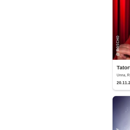
Tator
für M
Unna, R
20.11.