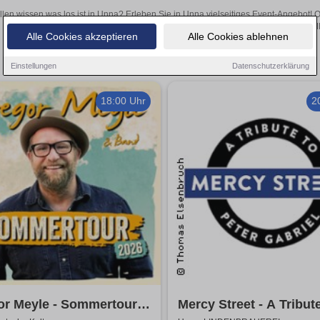
llen wissen was los ist in Unna? Erleben Sie in Unna vielseitiges Event-Angebot! 
aufregende Veranstaltungen in Unna – hier finden all
Alle Cookies akzeptieren
Alle Cookies ablehnen
Einstellungen
Datenschutzerklärung
18:00 Uhr
2
or Meyle - Sommertour
Mercy Street - A Tribut